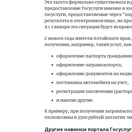
Эта льгота формально существовала и 
предоставление Госуслуги именно в э
госуслуги, предоставляемые через "по
результата в электронном виде, на пр
А с 1 января эта ситуация будет исправл
С нового года жители Алтайского края
получении, например, таких услуг, как
оформление паспорта гражданин
оформление загранпаспорта,
оформление документов на недв
постановка автомобиля на учет,
регистрация заключения (растор
и многие другие.
К примеру, при получении загранпаспо
госпошлины в 3500 рублей заплатит ли
Другие новинки портала Госуслуг