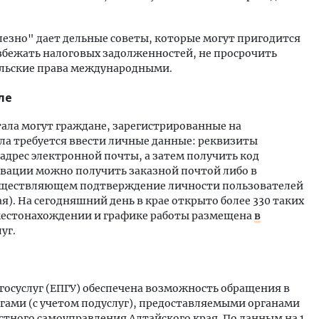
лезно" дает дельные советы, которые могут пригодится
збежать налоговых задолженностей, не просрочить
ельские права международными.
ле
ла могут граждане, зарегистрированные на
чала требуется ввести личные данные: реквизиты
адрес электронной почты, а затем получить код
ивации можно получить заказной почтой либо в
уществляющем подтверждение личности пользователей
я). На сегодняшний день в крае открыто более 330 таких
 местонахождении и графике работы размещена
в
уг.
госуслуг (ЕПГУ) обеспечена возможность обращения в
лугами (с учетом подуслуг), предоставляемыми органами
тного самоуправления Алтайского края. По данным на 1