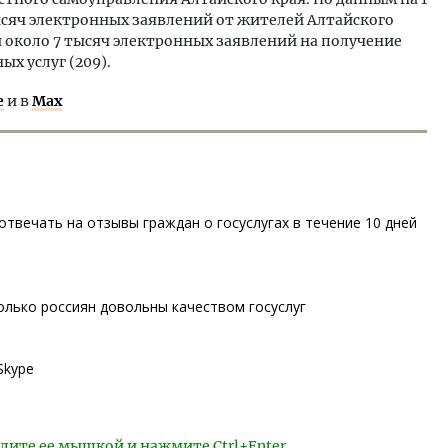
тысяч электронных заявлений от жителей Алтайского
и около 7 тысяч электронных заявлений на получение
х услуг (209).
е
и в
Max
твечать на отзывы граждан о госуслугах в течение 10 дней
олько россиян довольны качеством госуслуг
Skype
лите ее мышкой и нажмите Ctrl+Enter