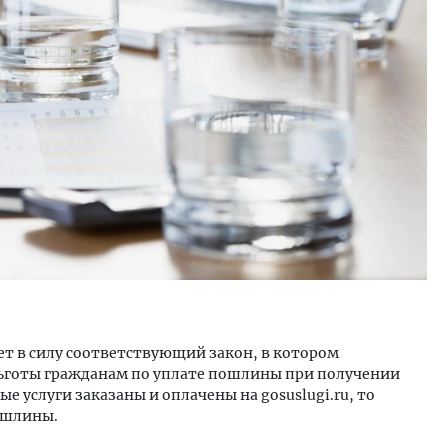
ость архитектурных идей.
Архитектурный код начин
еральный директор компании
земли. Мощение крупно
 — об эстетике городов,
плитами становится нов
дах в фасадах и развитии рынка
стандартом благоустрой
ОИТЕЛЬСТВО
СТРОИТЕЛЬСТВО
ет в силу соответствующий закон, в котором
льготы гражданам по уплате пошлины при получении
е услуги заказаны и оплачены на gosuslugi.ru, то
ошлины.