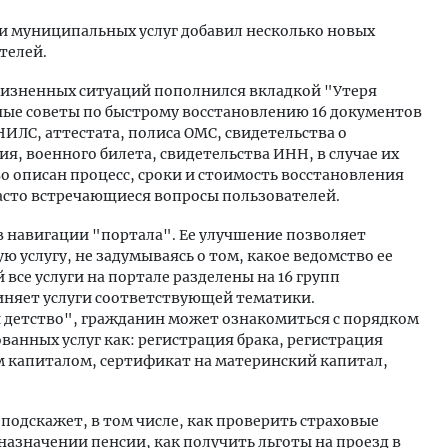
и муниципальных услуг добавил несколько новых
телей.
жизненных ситуаций пополнился вкладкой "Утеря
ные советы по быстрому восстановлению 16 документов
ИЛС, аттестата, полиса ОМС, свидетельства о
я, военного билета, свидетельства ИНН, в случае их
во описан процесс, сроки и стоимость восстановления
часто встречающиеся вопросы пользователей.
 навигации "портала". Ее улучшение позволяет
 услугу, не задумываясь о том, какое ведомство ее
 все услуги на портале разделены на 16 групп
диняет услуги соответствующей тематики.
и детство", гражданин может ознакомиться с порядком
ванных услуг как: регистрация брака, регистрация
 капиталом, сертификат на материнский капитал,
 подскажет, в том числе, как проверить страховые
назначении пенсии, как получить льготы на проезд в