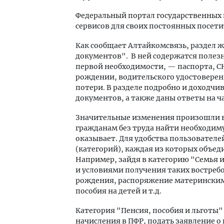
Федеральный портал государственных 
сервисов для своих постоянных посети
Как сообщает Алтайкомсвязь, раздел 
документов". В ней содержатся полез
первой необходимости, — паспорта, СН
рождении, водительского удостоверени
потери. В разделе подробно и доходчи
документов, а также даны ответы на 
Значительные изменения произошли в
гражданам без труда найти необходимую
оказывает. Для удобства пользователей
(категорий), каждая из которых объе
Например, зайдя в категорию "Семья 
и условиями получения таких востребо
рождения, распоряжение материнским
пособия на детей и т.д.
Категория "Пенсия, пособия и льготы"
начисления в ПФР, подать заявление о 