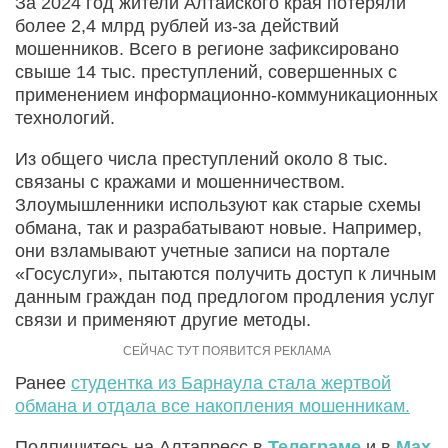
За 2024 год жители Алтайского края потеряли
более 2,4 млрд рублей из-за действий
мошенников. Всего в регионе зафиксировано
свыше 14 тыс. преступлений, совершенных с
применением информационно-коммуникационных
технологий.
Из общего числа преступлений около 8 тыс.
связаны с кражами и мошенничеством.
Злоумышленники используют как старые схемы
обмана, так и разрабатывают новые. Например,
они взламывают учетные записи на портале
«Госуслуги», пытаются получить доступ к личным
данным граждан под предлогом продления услуг
связи и применяют другие методы.
Ранее
студентка из Барнаула стала жертвой
обмана и отдала все накопления мошенникам.
Подпишитесь на Алтапресс в
Телеграме
и в
Max