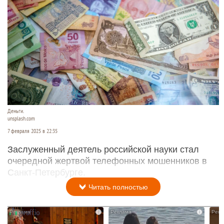
Деньги.
unsplash.com
7 февраля 2025 в 22:35
Заслуженный деятель российской науки стал
очередной жертвой телефонных мошенников в
Санкт-Петербурге.
Читать полностью
i
i