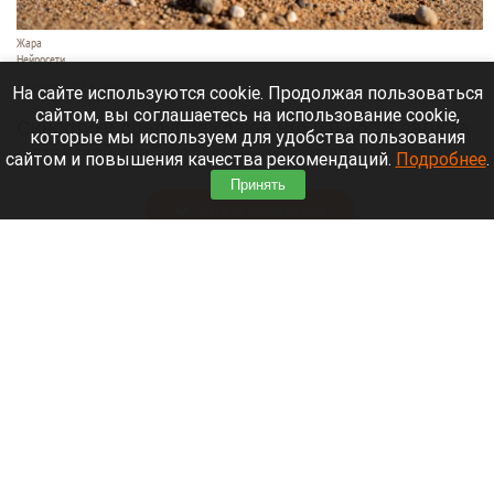
Жара
Нейросети
8 августа 2026 в 18:05
На сайте используются cookie. Продолжая пользоваться
сайтом, вы соглашаетесь на использование cookie,
Синоптики предупреждают, что с 9 по 13 августа
которые мы используем для удобства пользования
Алтайский край местами накроет аномальный
сайтом и повышения качества рекомендаций.
Подробнее
.
зной.
Принять
Читать полностью
Штукатурка с потолка едва не рухнула на
жительницу барнаульской многоэтажки.
Жалобы на УК