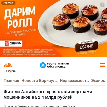
Реклама
To
F7
9 августа
Главная
Новости Барнаула
Недвижимость
Эконом
Жители Алтайского края стали жертвами
мошенников на 2,4 млрд рублей
В Алтайском крае за прошедший год