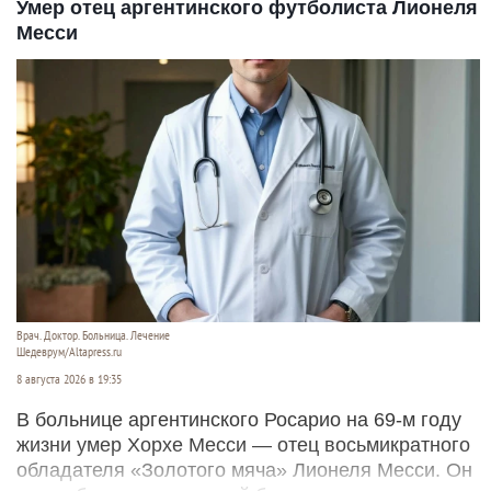
Умер отец аргентинского футболиста Лионеля
Месси
Врач. Доктор. Больница. Лечение
Шедеврум/Altapress.ru
8 августа 2026 в 19:35
В больнице аргентинского Росарио на 69-м году
жизни умер Хорхе Месси — отец восьмикратного
обладателя «Золотого мяча» Лионеля Месси. Он