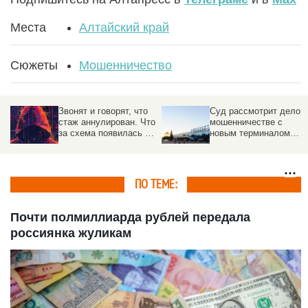
Места
Алтайский край
Сюжеты
Мошенничество
Звонят и говорят, что
Суд рассмотрит дело о
стаж аннулирован. Что
мошенничестве с
за схема появилась в
новым терминалом
России
барнаульского
аэропорта
ПО ТЕМЕ:
Почти полмиллиарда рублей передала
россиянка жуликам