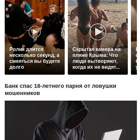
Ролик длится
Скрытая камера на
Р
несколько секунд, а
пляже Крыма: Что
с
смеяться вы будете
люди вытворяют,
б
долго
когда их не видят...
у
Банк спас 18-летнего парня от ловушки
мошенников