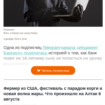
Мошенник.
Фото: ru.freepik.com, автор freepik.
4 декабря 2024 в 10:46
Одна из подписчиц
Telegram
-
канала «Инцидент
Барнаул» поделилась
историей о том, как банк
помог ее 18-летнему сыну не попасться на удочку
мошенников.
Читать полностью
Фермер из США, фестиваль с парадом корги и
новая волна жары. Что произошло на Алтае 8
августа