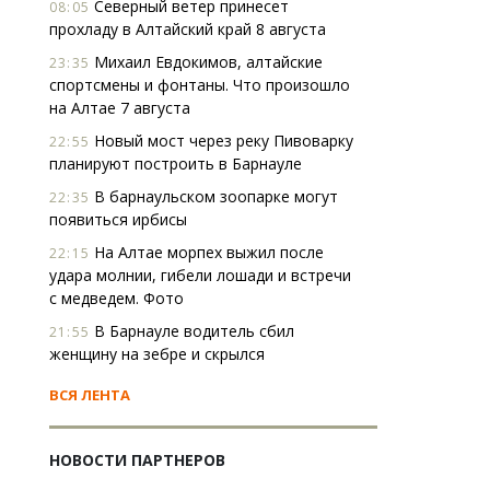
Северный ветер принесет
08:05
прохладу в Алтайский край 8 августа
Михаил Евдокимов, алтайские
23:35
спортсмены и фонтаны. Что произошло
на Алтае 7 августа
Новый мост через реку Пивоварку
22:55
планируют построить в Барнауле
В барнаульском зоопарке могут
22:35
появиться ирбисы
На Алтае морпех выжил после
22:15
удара молнии, гибели лошади и встречи
с медведем. Фото
В Барнауле водитель сбил
21:55
женщину на зебре и скрылся
ВСЯ ЛЕНТА
НОВОСТИ ПАРТНЕРОВ