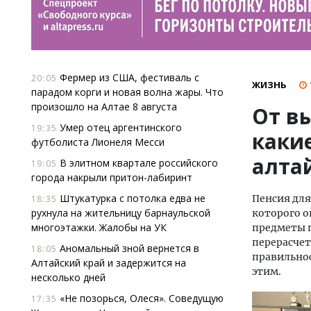
Фермер из США, фестиваль с
20:05
ЖИЗНЬ
парадом корги и новая волна жары. Что
произошло на Алтае 8 августа
От в
Умер отец аргентинского
19:35
каки
футболиста Лионеля Месси
алта
В элитном квартале российского
19:05
города накрыли притон-лабиринт
Штукатурка с потолка едва не
Пенсия дл
18:35
рухнула на жительницу барнаульской
которого о
многоэтажки. Жалобы на УК
предметы п
перерасчет
Аномальный зной вернется в
18:05
правильнос
Алтайский край и задержится на
этим.
несколько дней
«Не позорься, Олеся». Соведущую
17:35