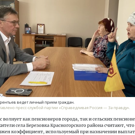
тектурный код начинается с
Ищем новые берега. Ген
ли. Мощение крупноформатными
«Жилищной инициативы»
тами становится новым
Гатилов — о том, как де
ндартом благоустройства
оставаться на плаву, ког
штормит
ОИТЕЛЬСТВО
СТРОИТЕЛЬСТВО
рентьев ведет личный прием граждан.
авлено пресс-службой партии «Справедливая Россия — За правду».
с волнует как пенсионеров города, так и сельских пенсионе
тели села Березовка Красногорского района считают, что
ижен коэффициент, используемый при назначении выплат,