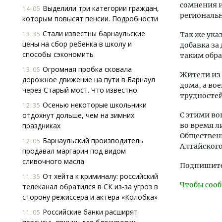
сомнения и
Выделили три категории граждан,
14:05
региональн
которым повысят пенсии. Подробности
Стали известны барнаульские
13:35
Так же ука
цены на сбор ребенка в школу и
добавка за
способы сэкономить
таким обра
Огромная пробка сковала
13:05
Жители из 
дорожное движение на пути в Барнаул
дома, а во
через Старый мост. Что известно
трудностей
Осенью некоторые школьники
12:35
отдохнут дольше, чем на зимних
С этими во
праздниках
во время л
Общественн
Барнаульский производитель
12:05
Алтайского
продавал маргарин под видом
сливочного масла
Подпишитес
От хейта к криминалу: российский
11:35
Чтобы сооб
телеканал обратился в СК из-за угроз в
сторону режиссера и актера «Колобка»
Российские банки расширят
11:05