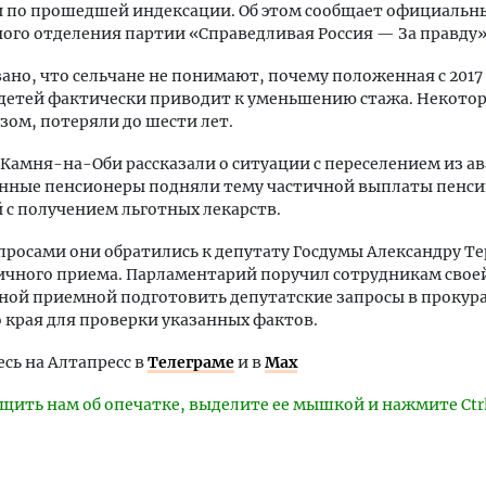
 по прошедшей индексации. Об этом сообщает официальн
ого отделения партии «Справедливая Россия — За правду»
зано, что сельчане не понимают, почему положенная с 2017
 детей фактически приводит к уменьшению стажа. Некотор
зом, потеряли до шести лет.
Камня-на-Оби рассказали о ситуации с переселением из а
енные пенсионеры подняли тему частичной выплаты пенси
 с получением льготных лекарств.
просами они обратились к депутату Госдумы Александру Т
ичного приема. Парламентарий поручил сотрудникам свое
ой приемной подготовить депутатские запросы в прокур
 края для проверки указанных фактов.
ь на Алтапресс в
Телеграме
и в
Max
щить нам об опечатке, выделите ее мышкой и нажмите Ctr