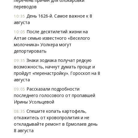
перечень причин для блокировки
переводов
День 1626-й. Самое важное к 8
10:35
августа
После десятилетий жизни на
10:05
Алтае семью известного «Веселого
молочника» Уолкера могут
депортировать
Знаки зодиака получат редкую
09:35
возможность, начнут думать проще и
пройдут «перенастройку». Гороскоп на 8
августа
Рассказали подробности
09:05
последнего голосового от пропавшей
Ирины Усольцевой
Спешите копать картофель,
08:35
откажитесь от кровопролития и не
откладывайте ремонт в Ермолаев день
8 августа