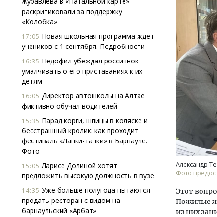
Журавлева в «Натальной карте»
раскритиковали за поддержку
«Колобка»
Новая школьная программа ждет
17:05
учеников с 1 сентября. Подробности
Педофил убеждал россиянок
16:35
умалчивать о его приставаниях к их
детям
Смелость архитектурных идей.
Архи
Генеральный директор компании
зем
Директор автошколы на Алтае
16:05
ЗИАС — об эстетике городов,
пли
фиктивно обучал водителей
трендах в фасадах и развитии рынка
ста
Парад корги, шпицы в коляске и
15:35
СТРОИТЕЛЬСТВО
СТР
бесстрашный кролик: как проходит
фестиваль «Лапки-тапки» в Барнауле.
Фото
Александр Те
Ларисе Долиной хотят
15:05
Фото предост
предложить высокую должность в вузе
Уже больше полугода пытаются
14:35
Этот вопро
продать ресторан с видом на
Пожилые жи
барнаульский «Арбат»
из них зан