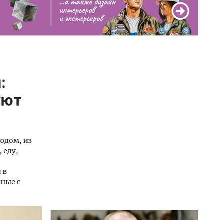
:
уют
одом, из
 еду,
 в
ные с