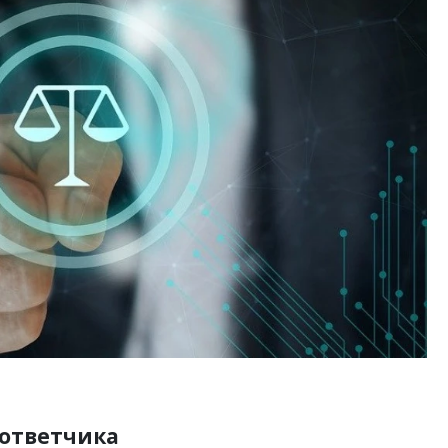
 идей.
Ищем новые берега. Гендиректор
Ар
компании
«Жилищной инициативы» Юрий
зе
одов,
Гатилов — о том, как девелоперу
пл
витии рынка
оставаться на плаву, когда рынок
ст
штормит
СТ
СТРОИТЕЛЬСТВО
 ответчика