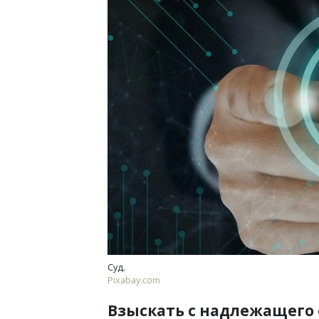
Смелость архитектурных
Генеральный директор 
ЗИАС — об эстетике гор
трендах в фасадах и раз
СТРОИТЕЛЬСТВО
Суд.
Pixabay.com
Взыскать с надлежащего