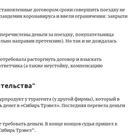
установленные договором сроки совершить поездку не
пандемия коронавируса и ввели ограничения: закрыли
 перечислены деньги за поездку, покупательница
льно направив претензию). Но так и не дождалась
 потребовала расторгнуть договор и взыскать
ответчика (а также неустойку, компенсацию
тельства"
урпродукт у турагента (у другой фирмы), который в
денег в «Сибирь Трэвел». Последняя перевела деньги
же требовать деньги. В конце концов судья пришел к
Сибирь Трэвел".