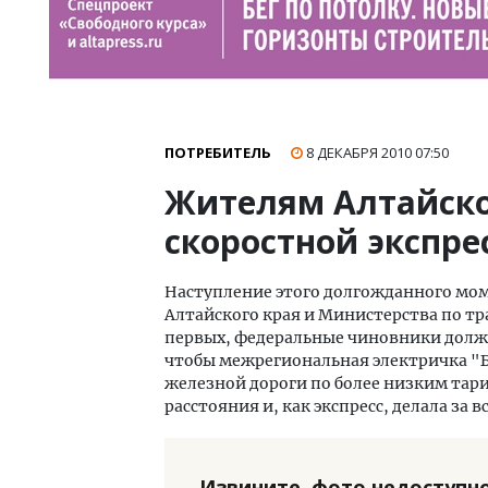
ПОТРЕБИТЕЛЬ
8 ДЕКАБРЯ 2010
07:50
Жителям Алтайског
скоростной экспре
Наступление этого долгожданного мо
Алтайского края и Министерства по т
первых, федеральные чиновники долж
чтобы межрегиональная электричка "
железной дороги по более низким тари
расстояния и, как экспресс, делала за 
Извините, фото недоступно