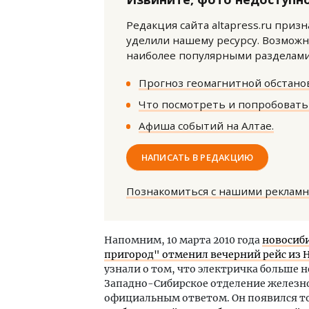
Редакция сайта altapress.ru приз
уделили нашему ресурсу. Возможн
наиболее популярными разделами 
Прогноз геомагнитной обстанов
Что посмотреть и попробовать 
Ище
Афиша событий на Алтае.
«Жи
Гати
НАПИСАТЬ В РЕДАКЦИЮ
оста
што
Познакомиться с нашими реклам
СТР
Напомним, 10 марта 2010 года
новосиб
пригород" отменил вечерний рейс из 
узнали о том, что электричка больше н
Западно-Сибирское отделение железно
официальным ответом. Он появился то