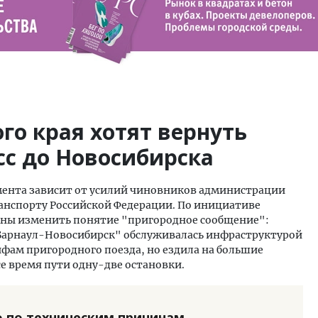
о края хотят вернуть
сс до Новосибирска
мента зависит от усилий чиновников администрации
ранспорту Российской Федерации. По инициативе
ны изменить понятие "пригородное сообщение":
Барнаул-Новосибирск" обслуживалась инфраструктурой
фам пригородного поезда, но ездила на большие
все время пути одну-две остановки.
 по техническим причинам.