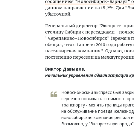
сообщением "Новосибирск-Барнаул" 
данном направлении на 18,2%. Для "Эк
убыточной.
Генеральный директор "Экспресс-приг
столицу Сибири с пересадками - поль
"Черепаново-Новосибирск" (время в пут
обещал, что с 1 апреля 2010 года рабо
пассажирская компания". Однако, новы
постепенно пересели на междугородни
Виктор Давыдов,
начальник управления администрации кр
Новосибирский экспресс был закры
серьезно повышать стоимость про
транспорту - менять границы приг
на обслуживание поезда железнод
новосибирская компания решила н
Возможно, у "Экспресс-пригорода"