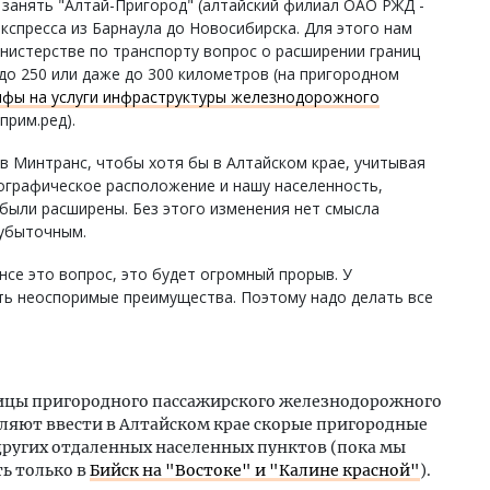
 занять "Алтай-Пригород" (алтайский филиал ОАО РЖД -
экспресса из Барнаула до Новосибирска. Для этого нам
истерстве по транспорту вопрос о расширении границ
до 250 или даже до 300 километров (на пригородном
ифы на услуги инфраструктуры железнодорожного
 прим.ред).
в Минтранс, чтобы хотя бы в Алтайском крае, учитывая
еографическое расположение и нашу населенность,
были расширены. Без этого изменения нет смысла
 убыточным.
нсе это вопрос, это будет огромный прорыв. У
ь неоспоримые преимущества. Поэтому надо делать все
ицы пригородного пассажирского железнодорожного
оляют ввести в Алтайском крае скорые пригородные
других отдаленных населенных пунктов (пока мы
ь только в
Бийск на "Востоке" и "Калине красной"
).