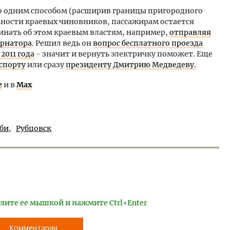
о одним способом (расширив границы пригородного
вности краевых чиновников, пассажирам остается
инать об этом краевым властям, например,
отправляя
ернатора
. Решил ведь он
вопрос бесплатного проезда
2011 года
- значит и вернуть электричку поможет. Еще
спорту
или сразу
президенту Дмитрию Медведеву.
е
и в
Max
би
Рубцовск
лите ее мышкой и нажмите Ctrl+Enter
Комментарии