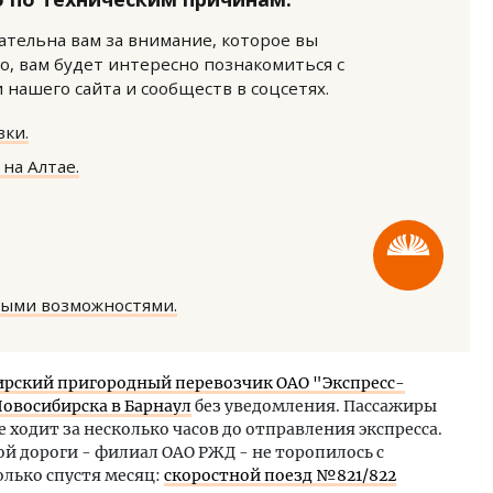
нательна вам за внимание, которое вы
о, вам будет интересно познакомиться с
нашего сайта и сообществ в соцсетях.
ки.
на Алтае.
м новые берега. Гендиректор
Двухуровневые номера и в
лищной инициативы» Юрий
Каким будет новый бутик
лов — о том, как девелоперу
«Белкур» в Белокурихе
ваться на плаву, когда рынок
рмит
ДОМА И КВАРТИРЫ
ными возможностями.
ОИТЕЛЬСТВО
ирский пригородный перевозчик ОАО "Экспресс-
Новосибирска в Барнаул
без уведомления. Пассажиры
е ходит за несколько часов до отправления экспресса.
й дороги - филиал ОАО РЖД - не торопилось с
лько спустя месяц:
скоростной поезд №821/822