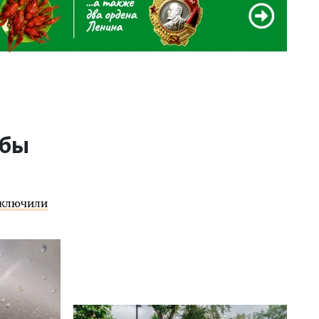
обы
ключили