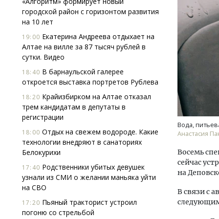
«Алгоритм» формирует новый
городской район с горизонтом развития
на 10 лет
Екатерина Андреева отдыхает на
19:00
Алтае на вилле за 87 тысяч рублей в
сутки. Видео
В барнаульской галерее
18:40
откроется выставка портретов Рублева
Двух
Каки
Крайизбирком на Алтае отказал
18:20
«Бел
трем кандидатам в депутаты в
регистрации
Вода, питьев
ДОМ
Отдых на свежем водороде. Какие
18:00
Анастасия П
технологии внедряют в санаториях
Белокурихи
Восемь сп
сейчас уст
Родственники убитых девушек
17:40
на Деповск
узнали из СМИ о желании маньяка уйти
на СВО
В связи с 
Пьяный тракторист устроил
следующим
17:20
погоню со стрельбой