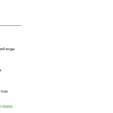
чей воды
а
стках
l+Enter