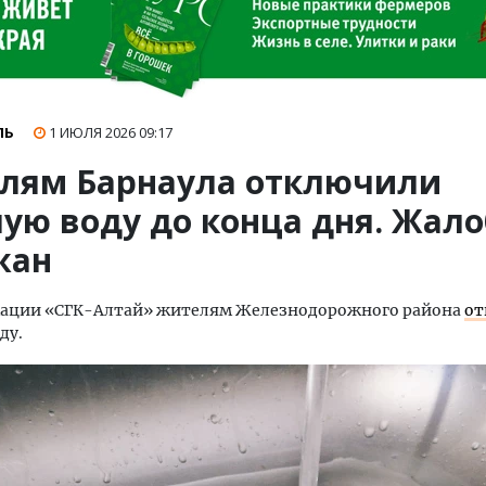
ЛЬ
1 ИЮЛЯ 2026
09:17
лям Барнаула отключили
чую воду до конца дня. Жал
жан
ации «СГК-Алтай» жителям Железнодорожного района
от
ду.