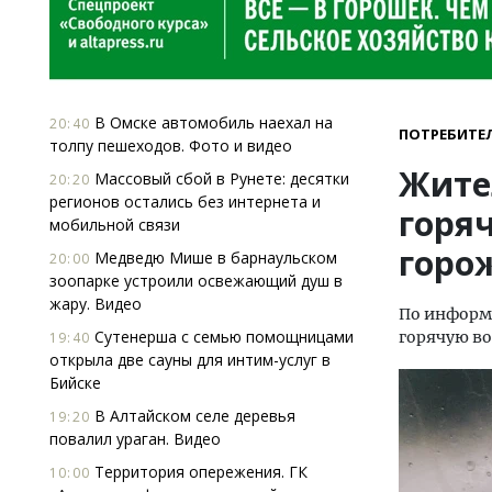
В Омске автомобиль наехал на
20:40
ПОТРЕБИТЕ
толпу пешеходов. Фото и видео
Жите
Массовый сбой в Рунете: десятки
20:20
регионов остались без интернета и
горя
мобильной связи
горо
Медведю Мише в барнаульском
20:00
зоопарке устроили освежающий душ в
жару. Видео
По информ
Сутенерша с семью помощницами
горячую во
19:40
открыла две сауны для интим-услуг в
Бийске
В Алтайском селе деревья
19:20
повалил ураган. Видео
Территория опережения. ГК
10:00