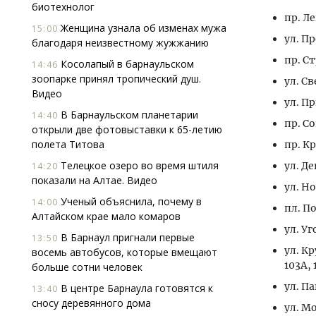
биотехнолог
пр. Лен
Женщина узнала об изменах мужа
15:00
ул. Про
благодаря неизвестному жужжанию
пр. Ст
Косолапый в барнаульском
14:46
зоопарке принял тропический душ.
ул. Св
Видео
ул. Пр
В Барнаульском планетарии
14:40
пр. Со
открыли две фотовыставки к 65-летию
полета Титова
пр. Кр
Телецкое озеро во время штиля
ул. Де
14:20
показали на Алтае. Видео
ул. Но
Ученый объяснила, почему в
14:00
пл. По
Алтайском крае мало комаров
ул. Уг
В Барнаул пригнали первые
13:50
ул. Кр
восемь автобусов, которые вмещают
103А, 
больше сотни человек
ул. П
В центре Барнаула готовятся к
13:40
сносу деревянного дома
ул. Мо