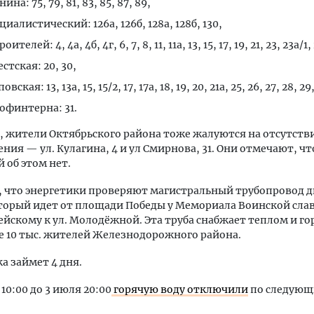
нина: 75, 79, 81, 83, 85, 87, 89,
циалистический: 126а, 126б, 128а, 128б, 130,
оителей: 4, 4а, 4б, 4г, 6, 7, 8, 11, 11а, 13, 15, 17, 19, 21, 23, 23а/1,
естская: 20, 30,
овская: 13, 13а, 15, 15/2, 17, 17а, 18, 19, 20, 21а, 25, 26, 27, 28, 29,
рофинтерна: 31.
, жители Октябрьского района тоже жалуются на отсутстви
ния — ул. Кулагина, 4 и ул Смирнова, 31. Они отмечают, ч
 об этом нет.
 что энергетики проверяют магистральный трубопровод 
торый идет от площади Победы у Мемориала Воинской слав
йскому к ул. Молодёжной. Эта труба снабжает теплом и го
е 10 тыс. жителей Железнодорожного района.
а займет 4 дня.
 10:00 до 3 июля 20:00
горячую воду отключили
по следую