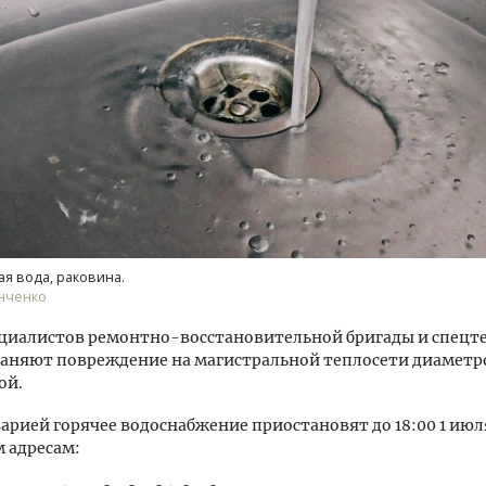
уровневые номера и вид на горы.
Смелость архитектурных 
м будет новый бутик-отель
Генеральный директор к
кур» в Белокурихе
ЗИАС — об эстетике горо
трендах в фасадах и разв
ая вода, раковина.
А И КВАРТИРЫ
СТРОИТЕЛЬСТВО
анченко
ециалистов ремонтно-восстановительной бригады и спецт
раняют повреждение на магистральной теплосети диаметр
ой.
аварией горячее водоснабжение приостановят до 18:00 1 июл
 адресам: