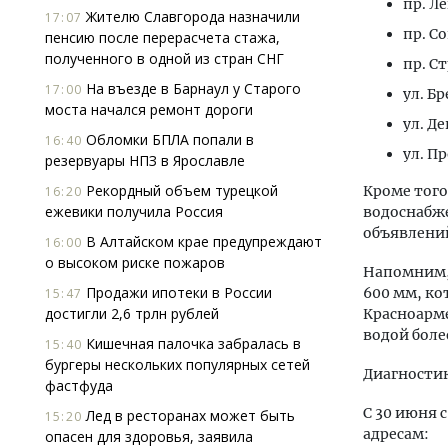
пр. Ле
Жителю Славгорода назначили
17:07
пр. Со
пенсию после перерасчета стажа,
полученного в одной из стран СНГ
пр. Стр
На въезде в Барнаул у Старого
17:00
ул. Бр
моста начался ремонт дороги
ул. Деп
Обломки БПЛА попали в
16:40
ул. П
резервуары НПЗ в Ярославле
Рекордный объем турецкой
Кроме того
16:20
ежевики получила Россия
водоснабже
объявлений
В Алтайском крае предупреждают
16:00
о высоком риске пожаров
Напомним,
Продажи ипотеки в России
600 мм, ко
15:47
достигли 2,6 трлн рублей
Красноарме
водой боле
Кишечная палочка забралась в
15:40
бургеры нескольких популярных сетей
Диагностик
фастфуда
С 30 июня с
Лед в ресторанах может быть
15:20
адресам:
опасен для здоровья, заявила