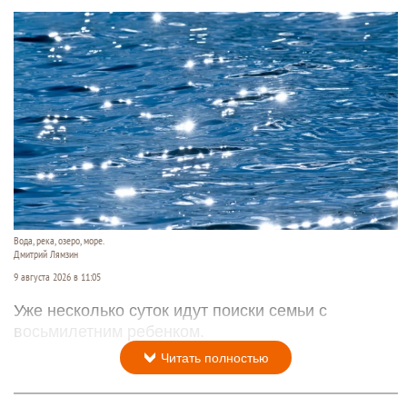
Вода, река, озеро, море.
Дмитрий Лямзин
9 августа 2026 в 11:05
Уже несколько суток идут поиски семьи с
восьмилетним ребенком.
Читать полностью