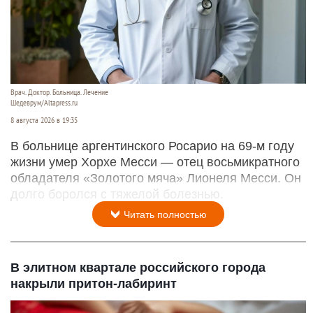
Врач. Доктор. Больница. Лечение
Шедеврум/Altapress.ru
8 августа 2026 в 19:35
В больнице аргентинского Росарио на 69-м году
жизни умер Хорхе Месси — отец восьмикратного
обладателя «Золотого мяча» Лионеля Месси. Он
долго боролся с тяжелой болезнью.
Читать полностью
В элитном квартале российского города
накрыли притон-лабиринт