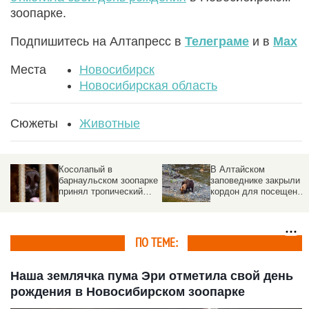
зоопарке.
Подпишитесь на Алтапресс в
Телеграме
и в
Max
Места
Новосибирск
Новосибирская область
Сюжеты
Животные
Косолапый в
В Алтайском
барнаульском зоопарке
заповеднике закрыли
принял тропический
кордон для посещений
душ. Видео
Причина
ПО ТЕМЕ:
Наша землячка пума Эри отметила свой день
рождения в Новосибирском зоопарке