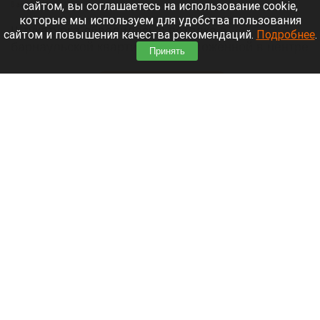
сайтом, вы соглашаетесь на использование cookie,
8 августа 2026 в 18:35
которые мы используем для удобства пользования
Штукатурка обвалилась с потолка в
сайтом и повышения качества рекомендаций.
Подробнее
.
барнаульской квартире, расположенной в центре
Принять
города.
Читать полностью
«Не позорься, Олеся». Соведущую Журавлева
в «Натальной карте» раскритиковали за
поддержку «Колобка»