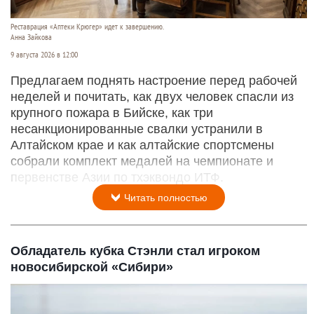
Реставрация «Аптеки Крюгер» идет к завершению.
Анна Зайкова
9 августа 2026 в 12:00
Предлагаем поднять настроение перед рабочей
неделей и почитать, как двух человек спасли из
крупного пожара в Бийске, как три
несанкционированные свалки устранили в
Алтайском крае и как алтайские спортсмены
собрали комплект медалей на чемпионате и
первенстве Азии по тхэквондо ИТФ.
Читать полностью
Обладатель кубка Стэнли стал игроком
новосибирской «Сибири»