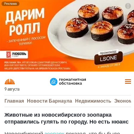
Реклама
To
F7
9 августа
Главная
Новости Барнаула
Недвижимость
Эконом
Животные из новосибирского зоопарка
отправились гулять по городу. Но есть нюанс
Новосибирский
зоопарк
показал, что бы было,