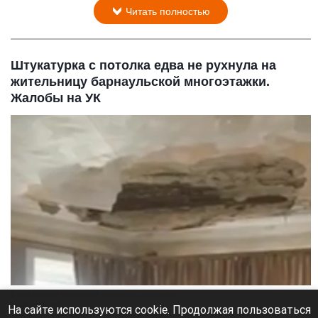
Читать полностью
Штукатурка с потолка едва не рухнула на
жительницу барнаульской многоэтажки.
Жалобы на УК
В барнаульской многоэтажке обвалилась штукатурка.
Скриншот видео
На сайте используются cookie. Продолжая пользоваться