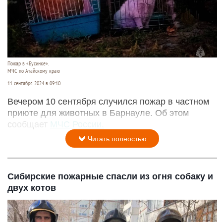
Пожар в «Бусинке».
МЧС по Атайскому краю
11 сентября 2024 в 09:10
Вечером 10 сентября случился пожар в частном
приюте для животных в Барнауле. Об этом
сообщает
МЧС России.
Читать полностью
Сибирские пожарные спасли из огня собаку и
двух котов