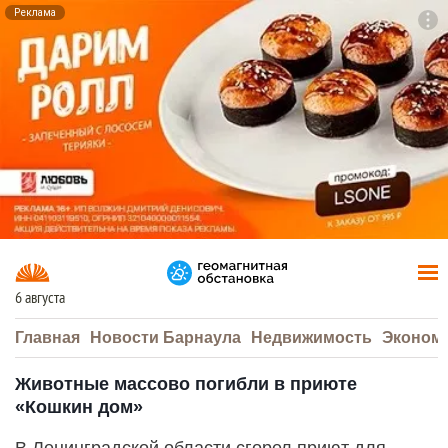
Реклама
To
F7
6 августа
Главная
Новости Барнаула
Недвижимость
Эконом
Животные массово погибли в приюте
«Кошкин дом»
В Ленинградской области сгорел приют для