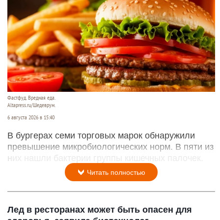
Фастфуд. Вредная еда.
Altapress.ru/Шедеврум.
6 августа 2026 в 15:40
В бургерах семи торговых марок обнаружили
превышение микробиологических норм. В пяти из
них нашли бактерии группы кишечных палочек.
Читать полностью
Лед в ресторанах может быть опасен для