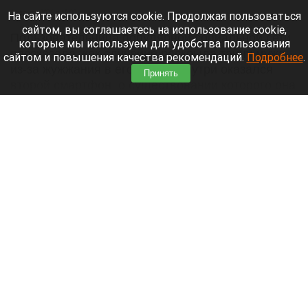
6 августа 2026 в 15:00
На сайте используются cookie. Продолжая пользоваться
сайтом, вы соглашаетесь на использование cookie,
Пользовательница популярной социальной сети
которые мы используем для удобства пользования
рассказала, как случайно раскрыла тайну мужа
сайтом и повышения качества рекомендаций.
Подробнее
.
из-за жужжания в его сумке. Внутри оказался
Принять
второй смартфон, о существовании которого она
не подозревала. Об этом
сообщает
«Лента.ру».
Читать полностью
Китай ограничил экспорт компонентов и
технологий для БПЛА