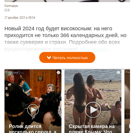
Календарь.
СС0
27 декабря 2023 в 08:54
Новый 2024 год будет високосным: на него
приходится не только 366 календарных дней, но
также суеверия и страхи. Подробнее обо всех
предостережениях расскажет
altapress.ru
.
Читать полностью
i
i
Ролик длится
Скрытая камера на
Р
несколько секунд, а
пляже Крыма: Что
с