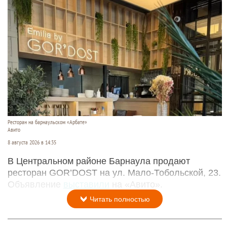
Ресторан на барнаульском «Арбате»
Авито
8 августа 2026 в 14:35
В Центральном районе Барнаула продают
ресторан GOR’DOST на ул. Мало-Тобольской, 23.
Объявление
выставили
на «Авито».
Читать полностью