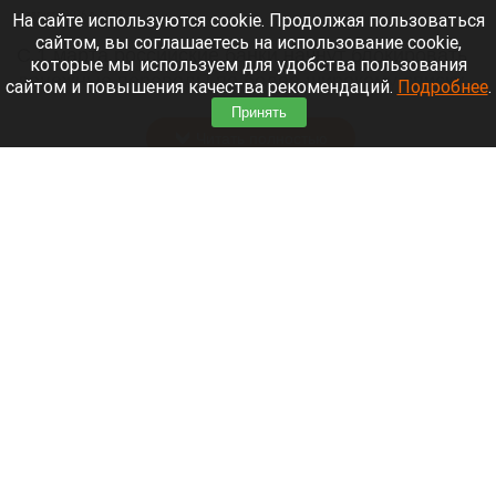
8 августа 2026 в 11:05
На сайте используются cookie. Продолжая пользоваться
сайтом, вы соглашаетесь на использование cookie,
С 1 марта российские банки начнут блокировать
которые мы используем для удобства пользования
денежные переводы по более широкому списку
сайтом и повышения качества рекомендаций.
Подробнее
.
оснований.
Принять
Читать полностью
День 1626-й. Самое важное к 8 августа