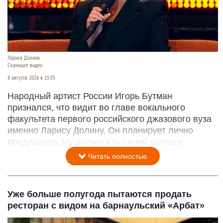
Лариса Долина.
Скриншот видео
8 августа 2026 в 15:05
Народный артист России Игорь Бутман
признался, что видит во главе вокального
факультета первого российского джазового вуза
именно Ларису Долину. Он планирует лично
предложить эту должность своей коллеге.
Читать полностью
Уже больше полугода пытаются продать
ресторан с видом на барнаульский «Арбат»