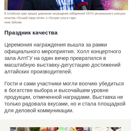
В Алтайском крае прошла церемония награждения победителей XXVIII регионального конкурса
качества «Лучший товар Алтая» и «Лучшая услуга года».
Анна Зайкова
Праздник качества
Церемония награждения вышла за рамки
официального мероприятия. Холл концертного
зала АлтГУ на один вечер превратился в
масштабную выставку-дегустацию достижений
алтайских производителей.
Гости и сами участники могли воочию убедиться
в богатстве выбора и высочайшем уровне
продукции, отмеченной наградами. Выставка не
только радовала вкусами, но и стала площадкой
для деловой коммуникации.