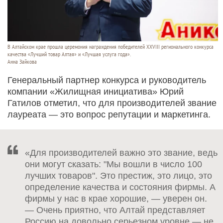
В Алтайском крае прошла церемония награждения победителей XXVIII регионального конкурса
качества «Лучший товар Алтая» и «Лучшая услуга года».
Анна Зайкова
Генеральный партнер конкурса и руководитель
компании «Жилищная инициатива» Юрий
Гатилов отметил, что для производителей звание
лауреата — это вопрос репутации и маркетинга.
«Для производителей важно это звание, ведь
они могут сказать: "Мы вошли в число 100
лучших товаров". Это престиж, это лицо, это
определение качества и состояния фирмы. А
фирмы у нас в крае хорошие, — уверен он.
— Очень приятно, что Алтай представляет
Россию на довольно серьезном уровне — не