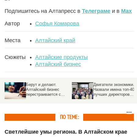
Подпишитесь на Алтапресс в
Телеграме
и в
Max
Автор
Софья Комарова
Места
Алтайский край
Сюжеты
Алтайские продукты
Алтайский бизнес
к
Берут и делают.
Двигатели экономики.
Алтайский бизнес
Назвали имена топ-40
перестраивается с
лучших директоров
торговли на
Алтайского края 2025
производство и науку
ПО ТЕМЕ:
Светлейшие умы региона. В Алтайском крае