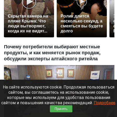
Скрытая камера на
Ролик длится
Э
пляже Крыма: Что
несколько секунд, а
о
люди вытворяют,
смеяться вы будете
с
когда их не видят...
долго
П
р
Почему потребители выбирают местные
продукты, и как меняется рынок продаж,
обсудили эксперты алтайского ритейла
На сайте используются cookie. Продолжая пользоваться
сайтом, вы соглашаетесь на использование cookie,
которые мы используем для удобства пользования
сайтом и повышения качества рекомендаций.
Подробнее
.
Принять