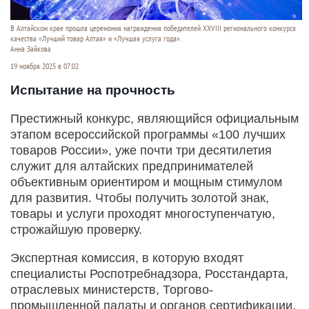
В Алтайском крае прошла церемония награждения победителей XXVIII регионального конкурса
качества «Лучший товар Алтая» и «Лучшая услуга года».
Анна Зайкова
19 ноября 2025 в 07:02
Испытание на прочность
Престижный конкурс, являющийся официальным
этапом всероссийской программы «100 лучших
товаров России», уже почти три десятилетия
служит для алтайских предпринимателей
объективным ориентиром и мощным стимулом
для развития. Чтобы получить золотой знак,
товары и услуги проходят многоступенчатую,
строжайшую проверку.
Экспертная комиссия, в которую входят
специалисты Роспотребнадзора, Росстандарта,
отраслевых министерств, Торгово-
промышленной палаты и органов сертификации,