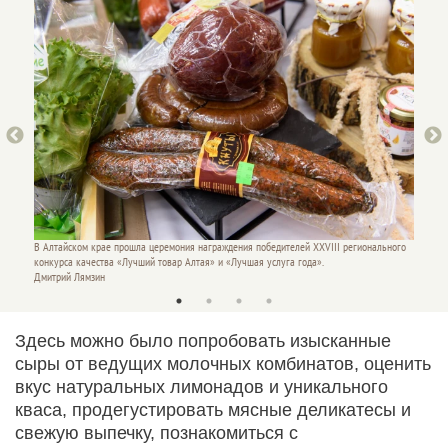
льного
В Алтайском крае прошла церемония награждения победителей XXVIII регионального
В Алтай
конкурса качества «Лучший товар Алтая» и «Лучшая услуга года».
конкурс
Дмитрий Лямзин
Дмитри
Здесь можно было попробовать изысканные
сыры от ведущих молочных комбинатов, оценить
вкус натуральных лимонадов и уникального
кваса, продегустировать мясные деликатесы и
свежую выпечку, познакомиться с