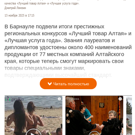
качества «Лучший товар Алтая» и «Лучшая услуга года».
Дмитрий Лямзин
13 ноября 2025 в 17:15
В Барнауле подвели итоги престижных
региональных конкурсов «Лучший товар Алтая» и
«Лучшая услуга года». Звания лауреатов и
дипломантов удостоены около 400 наименований
продукции от 77 местных компаний Алтайского
края, которые теперь смогут маркировать свои
товары специальными знаками,
подтверждающими высочайший стандарт.
Читать полностью
i
i