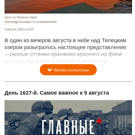
Закат на Телецком озере.
Александр Кислицин, vk.ru/altzapovednik
9 августа 2026 в 15:05
В один из вечеров августа в небе над Телецким
озером разыгралось настоящее представление:
—разные оттенки оранжево-красного на фоне
синевы вод озера и величественных гор.
Читать полностью
День 1627-й. Самое важное к 9 августа