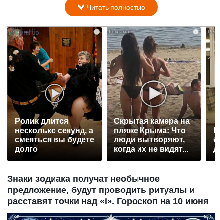
Читать полностью
i
i
Ролик длится
Скрытая камера на
несколько секунд, а
пляже Крыма: Что
Р
смеяться вы будете
люди вытворяют,
б
долго
когда их не видят...
д
Знаки зодиака получат необычное
предложение, будут проводить ритуалы и
расставят точки над «i». Гороскоп на 10 июня