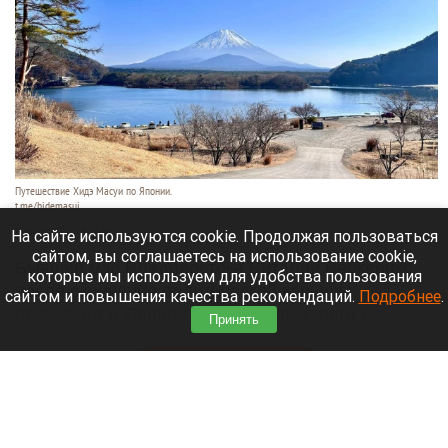
Путешествие Хидэ Масуи по Японии.
t.me/hidemasui
9 августа 2026 в 13:40
На сайте используются cookie. Продолжая пользоваться
сайтом, вы соглашаетесь на использование cookie,
Бывший мэр Владивостока Виталий Веркеенко
которые мы используем для удобства пользования
после окончания политической карьеры
сайтом и повышения качества рекомендаций.
Подробнее
.
проживает в Японии и строит там курорт с
Принять
виллами в духе Лапландии.
Читать полностью
SOS: яхта села мель возле маяка