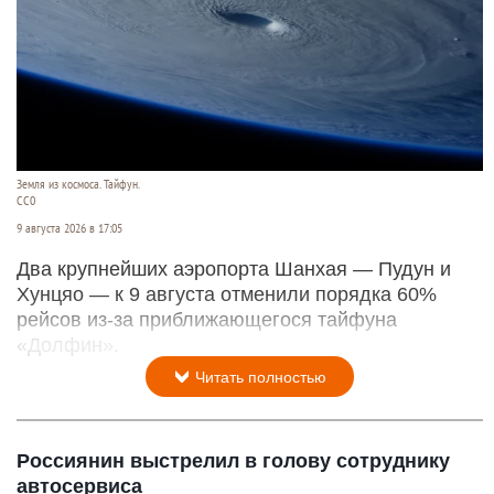
Земля из космоса. Тайфун.
СС0
9 августа 2026 в 17:05
Два крупнейших аэропорта Шанхая — Пудун и
Хунцяо — к 9 августа отменили порядка 60%
рейсов из-за приближающегося тайфуна
«Долфин».
Читать полностью
Россиянин выстрелил в голову сотруднику
автосервиса