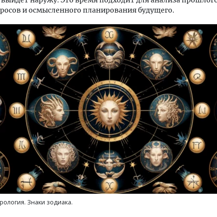
выйдет наружу. Это время подходит для анализа прошлог
росов и осмысленного планирования будущего.
ость архитектурных идей.
Ищем новые берега. Ген
еральный директор компании
«Жилищной инициативы»
 — об эстетике городов,
Гатилов — о том, как де
дах в фасадах и развитии рынка
оставаться на плаву, ког
штормит
ОИТЕЛЬСТВО
СТРОИТЕЛЬСТВО
рология. Знаки зодиака.