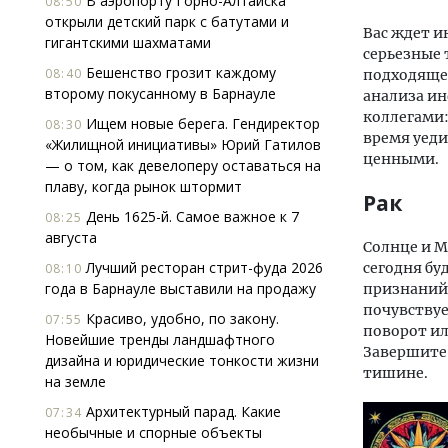
В аэропорту Горно-Алтайска
08:50
открыли детский парк с батутами и
Вас ждет и
гигантскими шахматами
серьезные 
Бешенство грозит каждому
08:40
подходящее
второму покусанному в Барнауле
анализа ин
коллегами:
Ищем новые берега. Гендиректор
08:30
время уед
«Жилищной инициативы» Юрий Гатилов
ценными.
— о том, как девелоперу оставаться на
плаву, когда рынок штормит
Рак
День 1625-й. Самое важное к 7
08:25
августа
Солнце и М
Лучший ресторан стрит-фуда 2026
сегодня бу
08:10
года в Барнауле выставили на продажу
признаний 
почувству
Красиво, удобно, по закону.
07:55
поворот ил
Новейшие тренды ландшафтного
Завершите 
дизайна и юридические тонкости жизни
тишине.
на земле
Архитектурный парад. Какие
07:34
необычные и спорные объекты