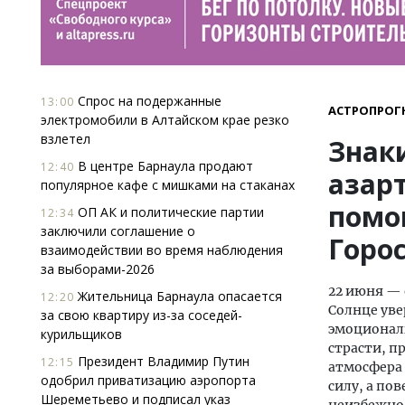
Спрос на подержанные
13:00
АСТРОПРОГ
электромобили в Алтайском крае резко
взлетел
Знак
В центре Барнаула продают
12:40
азар
популярное кафе с мишками на стаканах
помо
ОП АК и политические партии
12:34
заключили соглашение о
Горос
взаимодействии во время наблюдения
за выборами-2026
22 июня — 
Жительница Барнаула опасается
12:20
Солнце уве
за свою квартиру из-за соседей-
эмоциональ
курильщиков
страсти, п
Президент Владимир Путин
12:15
атмосфера 
одобрил приватизацию аэропорта
силу, а по
Шереметьево и подписал указ