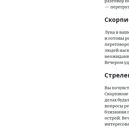
разговор п
— перегруз
Скорпи
Луна в ваш
и готовы р
переговор
людей наск
неожиданно
Вечером уд
Стреле
Вы почувст
Скорпионе
делах будь
вопросы ре
близкими 
острой. Ве
интересова