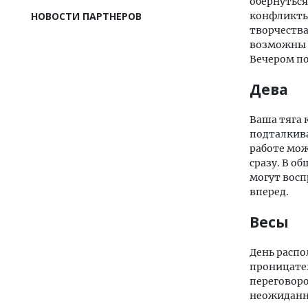
обернуться
конфликты 
НОВОСТИ ПАРТНЕРОВ
творчества
возможны 
Вечером по
Дева
Ваша тяга 
подталкива
работе мож
сразу. В о
могут восп
вперед.
Весы
День распо
проницател
переговоро
неожиданны