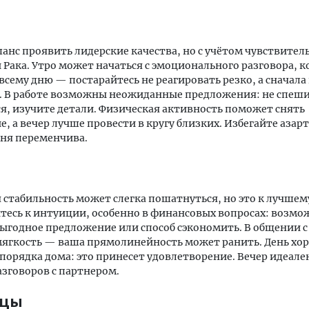
шанс проявить лидерские качества, но с учётом чувствител
 Рака. Утро может начаться с эмоционального разговора, 
 всему дню — постарайтесь не реагировать резко, а сначал
. В работе возможны неожиданные предложения: не спеш
я, изучите детали. Физическая активность поможет снять
, а вечер лучше провести в кругу близких. Избегайте азар
дня переменчива.
стабильность может слегка пошатнуться, но это к лучшем
есь к интуиции, особенно в финансовых вопросах: возмо
ыгодное предложение или способ сэкономить. В общении 
ягкость — ваша прямолинейность может ранить. День хо
порядка дома: это принесет удовлетворение. Вечер идеале
азговоров с партнером.
ецы