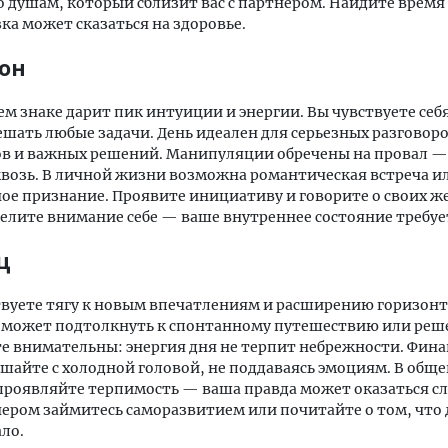
о душам, который сблизит вас с партнером. Найдите время
ка может сказаться на здоровье.
он
ем знаке дарит пик интуиции и энергии. Вы чувствуете себ
ешать любые задачи. День идеален для серьезных разговоро
ов и важных решений. Манипуляции обречены на провал —
возь. В личной жизни возможна романтическая встреча и
е признание. Проявите инициативу и говорите о своих ж
елите внимание себе — ваше внутреннее состояние требуе
ц
вуете тягу к новым впечатлениям и расширению горизонто
 может подтолкнуть к спонтанному путешествию или реш
те внимательны: энергия дня не терпит небрежности. Фин
шайте с холодной головой, не поддаваясь эмоциям. В обще
проявляйте терпимость — ваша правда может оказаться 
чером займитесь саморазвитием или почитайте о том, что
ло.