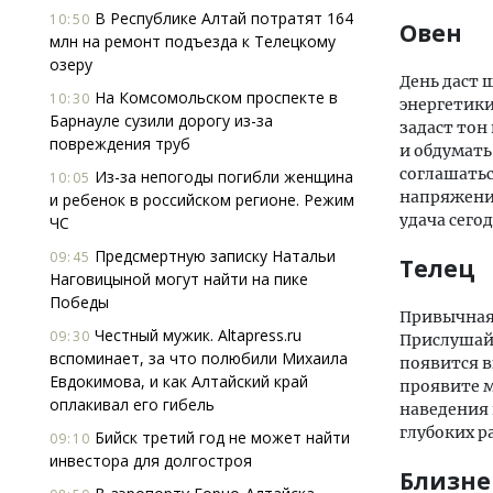
В Республике Алтай потратят 164
10:50
Овен
млн на ремонт подъезда к Телецкому
озеру
День даст 
На Комсомольском проспекте в
10:30
энергетики
Барнауле сузили дорогу из-за
задаст тон
повреждения труб
и обдумать
соглашатьс
Из-за непогоды погибли женщина
10:05
напряжение
и ребенок в российском регионе. Режим
удача сего
ЧС
Предсмертную записку Натальи
09:45
Телец
Наговицыной могут найти на пике
Победы
Привычная 
Честный мужик. Altapress.ru
09:30
Прислушайт
вспоминает, за что полюбили Михаила
появится в
Евдокимова, и как Алтайский край
проявите м
оплакивал его гибель
наведения 
глубоких р
Бийск третий год не может найти
09:10
инвестора для долгостроя
Близн