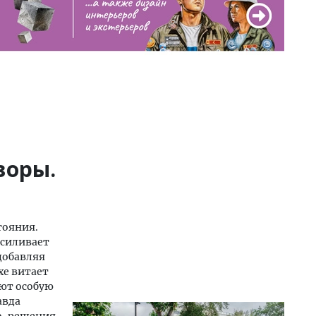
воры.
тояния.
усиливает
добавляя
хе витает
ают особую
авда