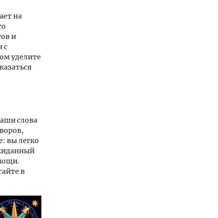
ает на
то
ов и
 с
ром уделите
казаться
Ваши слова
оворов,
: вы легко
ожиданный
мощи.
тайте в