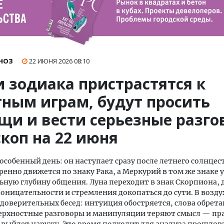
НОЗ
22 ИЮНЯ 2026
08:10
и зодиака пристрастятся к
тным играм, будут просить
щи и вести серьезные разго
коп на 22 июня
особенный день: он наступает сразу после летнего солнцес
ренно движется по знаку Рака, а Меркурий в том же знаке 
ную глубину общения. Луна переходит в знак Скорпиона, 
роницательности и стремления докопаться до сути. В возду
доверительных бесед: интуиция обостряется, слова обрет
верхностные разговоры и манипуляции теряют смысл — пр