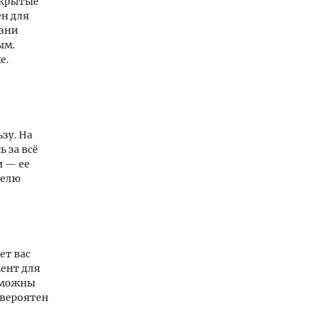
скрытые
ен для
изни
ым.
е.
зу. На
 за всё
и — ее
делю
ет вас
ент для
озможны
 вероятен