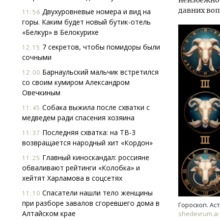
неизбежно 
давних воп
Двухуровневые номера и вид на
11:56
горы. Каким будет новый бутик-отель
«Белкур» в Белокурихе
7 секретов, чтобы помидоры были
12:15
сочными
Барнаульский мальчик встретился
12:00
со своим кумиром Александром
Смел
Овечкиным
Ген
ЗИАС
Собака выжила после схватки с
11:45
трен
медведем ради спасения хозяина
СТР
Последняя схватка: на ТВ-3
11:37
возвращается народный хит «Кордон»
Главный киноскандал: россияне
11:25
обваливают рейтинги «Колобка» и
хейтят Харламова в соцсетях
Спасатели нашли тело женщины
11:10
при разборе завалов сгоревшего дома в
Гороскоп. Аст
Алтайском крае
shedevrum.ai