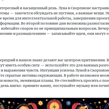
нтересный и насыщенный день. Луна в Скорпионе настраив
темы — захочется обсуждать не пустяки, а важные вещи. Э
 время для интеллектуальной работы, завершения проект
формации. Во второй половине дня возможны разногласия
 избегайте споров по не принципиальным вопросам. Вече
инению и размышлениям — записывайте идеи, они могут о
еркурий в вашем знаке делают вас центром притяжения. 
дут иметь особую силу — используйте это для важных разг
и выражения чувств. Интуиция усилена Луной в Скорпионе
ете скрытые мотивы окружающих. В работе возможен не
и новость, меняющая планы. Не стесняйтесь просить о по
день мягко: примите ванну, послушайте музыку или почи