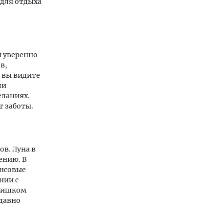
 для отдыха
я уверенно
в,
 вы видите
ли
еланиях.
т заботы.
в. Луна в
ению. В
ансовые
нии с
слишком
 давно