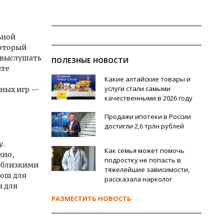
ьной
который
а выслушать
ПОЛЕЗНЫЕ НОВОСТИ
ите
Какие алтайские товары и
услуги стали самыми
тных игр —
качественными в 2026 году
Продажи ипотеки в России
достигли 2,6 трлн рублей
у.
Как семья может помочь
жно,
подростку не попасть в
с близкими
тяжелейшие зависимости,
рош для
рассказала нарколог
н для
РАЗМЕСТИТЬ НОВОСТЬ