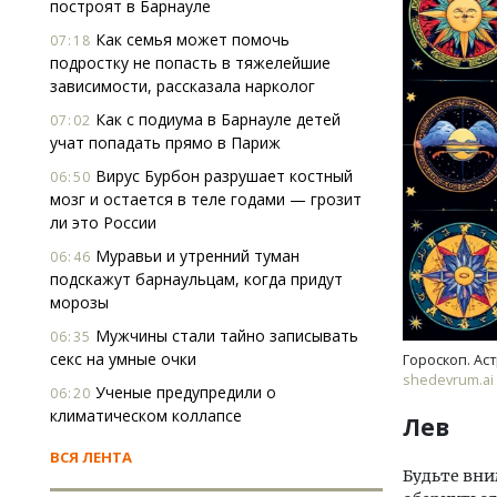
построят в Барнауле
Как семья может помочь
07:18
подростку не попасть в тяжелейшие
зависимости, рассказала нарколог
Как с подиума в Барнауле детей
07:02
учат попадать прямо в Париж
Вирус Бурбон разрушает костный
06:50
мозг и остается в теле годами — грозит
ли это России
Муравьи и утренний туман
06:46
подскажут барнаульцам, когда придут
морозы
Мужчины стали тайно записывать
06:35
секс на умные очки
Гороскоп. Ас
shedevrum.ai
Ученые предупредили о
06:20
климатическом коллапсе
Лев
ВСЯ ЛЕНТА
Будьте вни