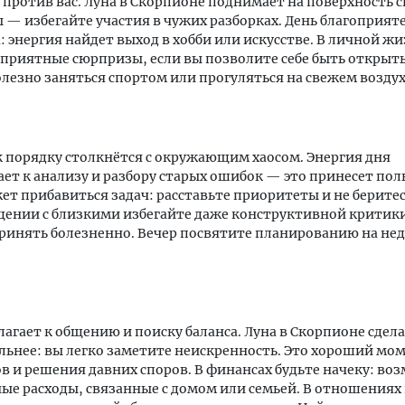
 против вас. Луна в Скорпионе поднимает на поверхность 
— избегайте участия в чужих разборках. День благоприят
: энергия найдет выход в хобби или искусстве. В личной ж
приятные сюрпризы, если вы позволите себе быть открыт
лезно заняться спортом или прогуляться на свежем воздух
к порядку столкнётся с окружающим хаосом. Энергия дня
ет к анализу и разбору старых ошибок — это принесет поль
ет прибавиться задач: расставьте приоритеты и не беритесь
бщении с близкими избегайте даже конструктивной критик
ринять болезненно. Вечер посвятите планированию на не
лагает к общению и поиску баланса. Луна в Скорпионе сдела
ьнее: вы легко заметите неискренность. Это хороший мом
в и решения давних споров. В финансах будьте начеку: в
е расходы, связанные с домом или семьей. В отношениях