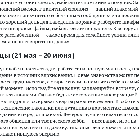
точните условия сделок, избегайте спонтанных покупок. За
ношений вас ждет приятный сюрприз — давний знакомый
уг может напомнить о себе теплым сообщением или неож
то хороший день для наведения порядка: разберите шкафы
те цифровые файлы, избавьтесь от ненужного. К вечеру а
ее расслабленной — самое время для семейного ужина или 
м можно поговорить по душам.
ы (21 мая – 20 июня)
никабельность сегодня работает на полную мощность, п
ение в источник вдохновения. Новые знакомства могут пе
ое сотрудничество, а старые связи напомнят о себе в самы
 момент. Используйте эту волну: запланируйте встречи, 
литесь планами. Однако будьте осторожны с информацией 
сем подряд и раскрывать карты раньше времени. В работе
технические накладки или путаница в документах: дважд
 данные перед отправкой. Вечером лучше отказаться от со
ого общения или творческого хобби — рисование, игра на
ом инструменте или даже кулинарные эксперименты помо
ь накопившуюся энергию.