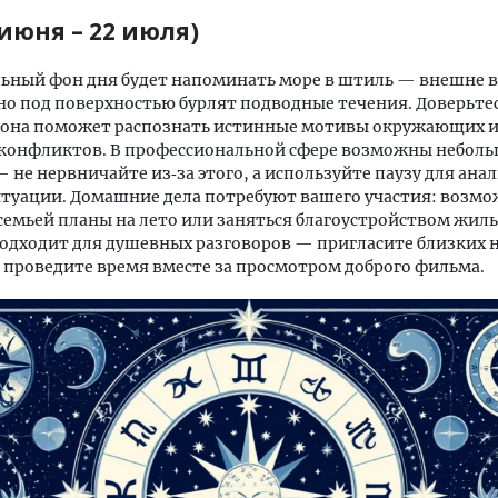
 июня – 22 июля)
ьный фон дня будет напоминать море в штиль — внешне в
но под поверхностью бурлят подводные течения. Доверьте
 она поможет распознать истинные мотивы окружающих и
конфликтов. В профессиональной сфере возможны небол
 не нервничайте из‑за этого, а используйте паузу для ана
туации. Домашние дела потребуют вашего участия: возмо
 семьей планы на лето или заняться благоустройством жиль
одходит для душевных разговоров — пригласите близких 
 проведите время вместе за просмотром доброго фильма.