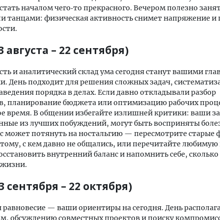
стать началом чего‑то прекрасного. Вечером полезно заня
и танцами: физическая активность снимет напряжение и
ости.
3 августа – 22 сентября)
ть и аналитический склад ума сегодня станут вашими гл
. День подходит для решения сложных задач, систематиз
аведения порядка в делах. Если давно откладывали разбор
в, планирование бюджета или оптимизацию рабочих проц
ое время. В общении избегайте излишней критики: ваши з
нные из лучших побуждений, могут быть восприняты боле
с может потянуть на ностальгию — пересмотрите старые 
тому, с кем давно не общались, или перечитайте любимую 
сстановить внутренний баланс и напомнить себе, сколько
 жизни.
3 сентября – 22 октября)
 равновесие — ваши ориентиры на сегодня. День располага
м, обсуждению совместных проектов и поиску компромисс