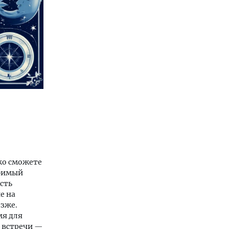
гко сможете
юбимый
сть
е на
озже.
мя для
й встречи —