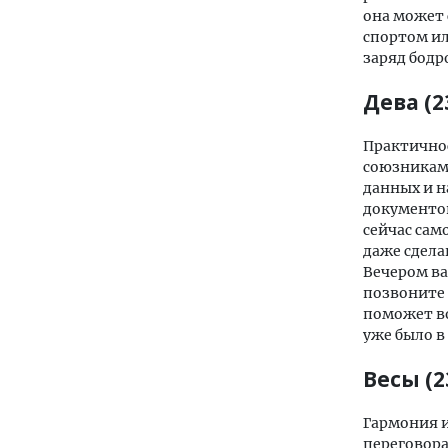
она может 
спортом ил
заряд бодр
Дева (2
Практичнос
союзниками
данных и н
документо
сейчас сам
даже сдела
Вечером ва
позвоните 
поможет во
уже было в
Весы (2
Гармония и
переговора