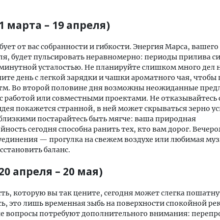
1 марта – 19 апреля)
бует от вас собранности и гибкости. Энергия Марса, вашего
я, будет пульсировать неравномерно: периоды прилива си
минутной усталостью. Не планируйте слишком много дел 
ите день с легкой зарядки и чашки ароматного чая, чтобы
итм. Во второй половине дня возможны неожиданные пред
с работой или совместными проектами. Не отказывайтесь 
идея покажется странной, в ней может скрываться зерно ус
близкими постарайтесь быть мягче: ваша природная
ность сегодня способна ранить тех, кто вам дорог. Вечер
уединения — прогулка на свежем воздухе или любимая му
сстановить баланс.
20 апреля – 20 мая)
ть, которую вы так цените, сегодня может слегка пошатн
сь, это лишь временная зыбь на поверхности спокойной рек
е вопросы потребуют дополнительного внимания: перепр