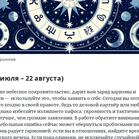
трология.
 июля – 22 августа)
ше небесное покровительство, дарит вам заряд харизмы и
и — используйте это, чтобы заявить о себе. Сегодня вы ле
го угодно в своей правоте, будь то деловой партнёр или л
днако избегайте излишнего пафоса: скромность и тактично
лучше, чем громкие заявления. В работе обратите внимани
ебольшая ошибка сейчас может обернуться проблемами п
нь радует гармонией: если вы в отношениях, найдите вре
кого вечера. Если пока одиноки, не исключайте случайно