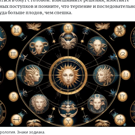
аться в омут с головой: взвешивайте решения, избегайте
ых поступков и помните, что терпение и последовательн
уда больше плодов, чем спешка.
тектурный код начинается с
Ищем новые берега. Ген
ли. Мощение крупноформатными
«Жилищной инициативы»
тами становится новым
Гатилов — о том, как де
ндартом благоустройства
оставаться на плаву, ког
штормит
ОИТЕЛЬСТВО
СТРОИТЕЛЬСТВО
рология. Знаки зодиака.