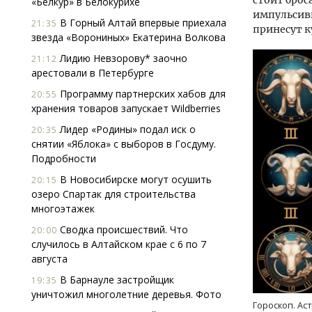
стоит брос
«Белкур» в Белокурихе
импульсивн
В Горный Алтай впервые приехала
21:35
принесут к
звезда «Ворониных» Екатерина Волкова
Лидию Невзорову* заочно
21:12
арестовали в Петербурге
Программу партнерских хабов для
20:55
хранения товаров запускает Wildberries
Архи
Лидер «Родины» подал иск о
20:35
зем
снятии «Яблока» с выборов в Госдуму.
пли
Подробности
ста
В Новосибирске могут осушить
20:15
СТР
озеро Спартак для строительства
многоэтажек
Сводка происшествий. Что
20:00
случилось в Алтайском крае с 6 по 7
августа
В Барнауле застройщик
19:35
уничтожил многолетние деревья. Фото
Гороскоп. Аст