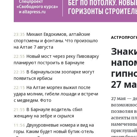
Михаил Евдокимов, алтайские
23:35
АСТРОПРОГ
спортсмены и фонтаны. Что произошло
на Алтае 7 августа
Знаки
Новый мост через реку Пивоварку
22:55
напо
планируют построить в Барнауле
гипн
В барнаульском зоопарке могут
22:35
появиться ирбисы
27 м
На Алтае морпех выжил после
22:15
удара молнии, гибели лошади и встречи
27 мая — д
с медведем. Фото
возможност
В Барнауле водитель сбил
21:55
позволяя в
женщину на зебре и скрылся
аспекты пл
намеченным
Двухуровневые номера и вид на
11:56
прислушайт
горы. Каким будет новый бутик-отель