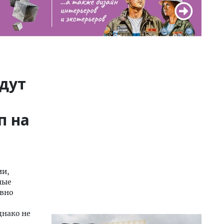
удут
п на
ии,
ные
авно
днако не