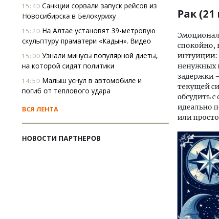
Санкции сорвали запуск рейсов из
15:40
Рак (21
Новосибирска в Белокуриху
На Алтае установят 39-метровую
15:20
Эмоционал
скульптуру праматери «Кадын». Видео
спокойно, 
Узнали минусы популярной диеты,
интуиции:
15:00
на которой сидят политики
ненужных 
задержки —
Малыш уснул в автомобиле и
14:50
текущей си
погиб от теплового удара
обсудить с
идеально п
ВСЯ ЛЕНТА
или просто
НОВОСТИ ПАРТНЕРОВ