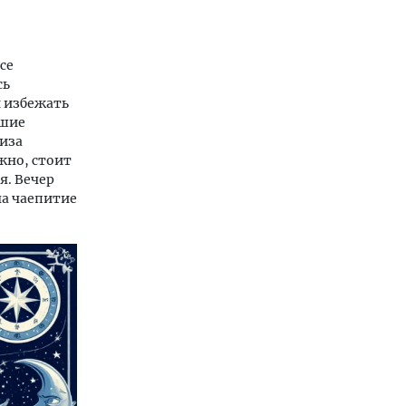
се
сь
 избежать
ьшие
лиза
жно, стоит
я. Вечер
на чаепитие