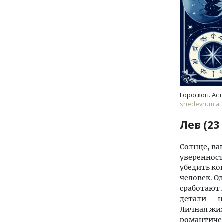
Гороскоп. Ас
shedevrum.ai
Лев (23
Солнце, ва
уверенност
убедить ко
человек. О
сработают 
детали — н
Личная жиз
романтичес