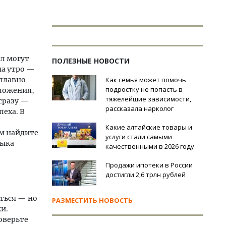
л могут
ПОЛЕЗНЫЕ НОВОСТИ
на утро —
 плавно
Как семья может помочь
подростку не попасть в
ложения,
тяжелейшие зависимости,
сразу —
рассказала нарколог
пеха. В
Какие алтайские товары и
ом найдите
услуги стали самыми
зыка
качественными в 2026 году
Продажи ипотеки в России
достигли 2,6 трлн рублей
уться — но
РАЗМЕСТИТЬ НОВОСТЬ
и.
оверьте