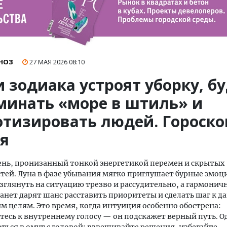
НОЗ
27 МАЯ 2026
08:10
 зодиака устроят уборку, б
минать «море в штиль» и
отизировать людей. Гороско
ая
ень, пронизанный тонкой энергетикой перемен и скрытых
ей. Луна в фазе убывания мягко приглушает бурные эмоц
зглянуть на ситуацию трезво и рассудительно, а гармонич
анет дарят шанс расставить приоритеты и сделать шаг к д
 целям. Это время, когда интуиция особенно обострена:
есь к внутреннему голосу — он подскажет верный путь. О