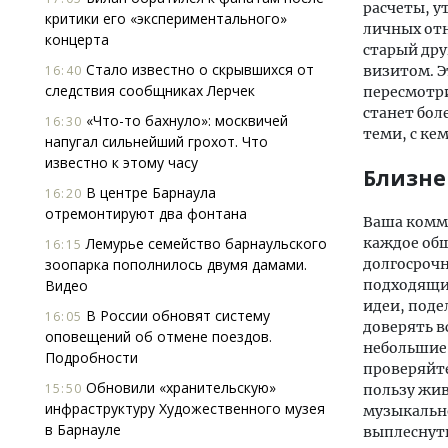
расчеты, у
критики его «экспериментального»
личных от
концерта
старый др
Стало известно о скрывшихся от
16:40
визитом. Э
следствия сообщниках Лерчек
пересмотри
станет бол
«Что-то бахнуло»: москвичей
16:30
теми, с ке
напугал сильнейший грохот. Что
известно к этому часу
Близнец
В центре Барнаула
16:20
отремонтируют два фонтана
Ваша комму
Лемурье семейство барнаульского
каждое общ
16:15
зоопарка пополнилось двумя дамами.
долгосрочн
Видео
подходящий
идеи, поде
В России обновят систему
16:05
доверять в
оповещений об отмене поездов.
небольшие 
Подробности
проверяйте
Обновили «хранительскую»
15:50
пользу жив
инфраструктуру Художественного музея
музыкальн
в Барнауле
выплеснут