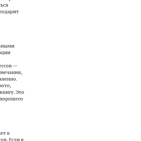
ться
 подарит
авными
ации
ессов —
амечания,
зненно.
фото,
книгу. Это
 хорошего
ет к
ов. Если в