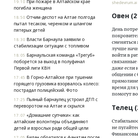
При пожаре в Алтайском крае
19:10
shedevrum.ai
погибла женщина
Овен (2
Отчим-деспот на Алтае полгода
18:50
пытал тесаком, черенком и шлангом
День потре
пятерых детей
покровител
Власти Барнаула заявили о
18:30
сменяться 
стабилизации ситуации с топливом
лучше начн
Барнаульская команда «Трегуб»
войти в р
18:05
поборется за выход в полуфинал
связанные 
Первой лиги КВН
даже если 
общении с 
В Горно-Алтайске при тушении
17:45
прямолиней
горящего грузовика взорвалось колесо:
время для 
пострадал полицейский. Фото
помогут во
Пьяный барнаулец устроил ДТП с
17:25
переворотом на Алтае и скрылся
Телец (
«Домашние супчики»: как
17:07
Стабильнос
алтайские волонтеры объединяют
не пугайте
детей и взрослых ради общей цели
Финансовы
Билан обратился к фанатам после
17:05