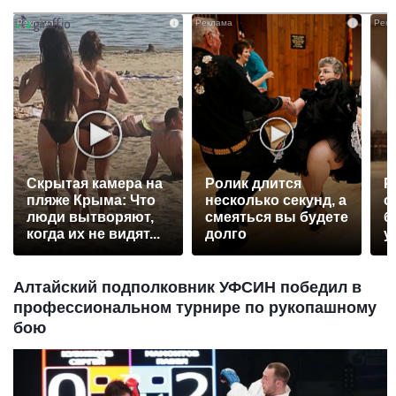
i
i
Скрытая камера на
Ролик длится
Р
пляже Крыма: Что
несколько секунд, а
с
люди вытворяют,
смеяться вы будете
б
когда их не видят...
долго
у
Алтайский подполковник УФСИН победил в
профессиональном турнире по рукопашному
бою