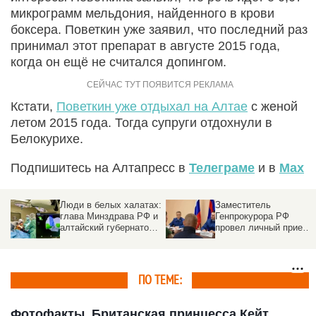
микрограмм мельдония, найденного в крови
боксера. Поветкин уже заявил, что последний раз
принимал этот препарат в августе 2015 года,
когда он ещё не считался допингом.
Кстати,
Поветкин уже отдыхал на Алтае
с женой
летом 2015 года. Тогда супруги отдохнули в
Белокурихе.
Подпишитесь на Алтапресс в
Телеграме
и в
Max
Люди в белых халатах:
Заместитель
глава Минздрава РФ и
Генпрокурора РФ
алтайский губернатор
провел личный прием
побывали в медцентре
граждан в
и медуниверситете
Новоалтайске
ПО ТЕМЕ:
Фотофакты. Британская принцесса Кейт