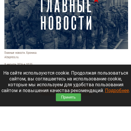
Главные новости. Хроника.
Altapress.ru.
8 августа 2026 в 10:35
На сайте используются cookie. Продолжая пользоваться
Рассказываем о последних событиях
сайтом, вы соглашаетесь на использование cookie,
специальной военной операции на Украине.
которые мы используем для удобства пользования
сайтом и повышения качества рекомендаций.
Подробнее
.
Читать полностью
Принять
После десятилетий жизни на Алтае семью
известного «Веселого молочника» Уолкера
могут депортировать