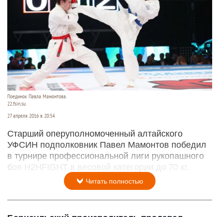
Поединок Павла Мамонтова.
22.fsin.su
27 апреля 2016 в 20:54
Старший оперуполномоченный алтайского
УФСИН подполковник Павел Мамонтов победил
в турнире профессиональной лиги рукопашного
боя H2HFIGHT в весовой категории до 70 кг.
Читать полностью