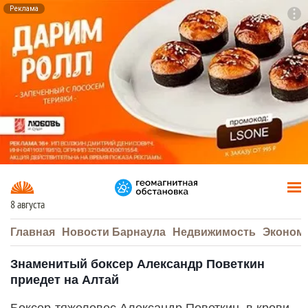
Реклама
To
F7
8 августа
Главная
Новости Барнаула
Недвижимость
Эконом
Знаменитый боксер Александр Поветкин
приедет на Алтай
Боксер-тяжеловес Александр Поветкин, в крови