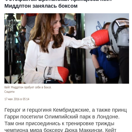
Миддлтон занялась боксом
Кейт Миддлтон пробует себя в боксе.
Соцсети
17 мая 2016 в 05:14
Герцог и герцогиня Кембриджские, а также принц
Гарри посетили Олимпийский парк в Лондоне.
Там они присоединись к тренировке трижды
чемпиона мира боксеру Дюка Маккинзи. Кейт