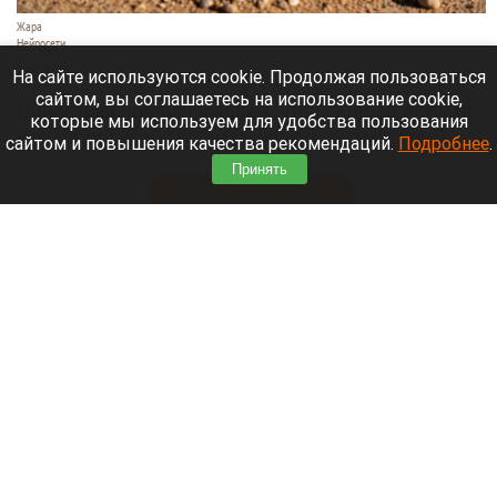
Жара
Нейросети
8 августа 2026 в 18:05
На сайте используются cookie. Продолжая пользоваться
сайтом, вы соглашаетесь на использование cookie,
Синоптики предупреждают, что с 9 по 13 августа
которые мы используем для удобства пользования
Алтайский край местами накроет аномальный
сайтом и повышения качества рекомендаций.
Подробнее
.
зной.
Принять
Читать полностью
Штукатурка с потолка едва не рухнула на
жительницу барнаульской многоэтажки.
Жалобы на УК