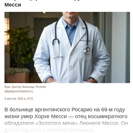
Месси
Врач. Доктор. Больница. Лечение
Шедеврум/Altapress.ru
8 августа 2026 в 19:35
В больнице аргентинского Росарио на 69-м году
жизни умер Хорхе Месси — отец восьмикратного
обладателя «Золотого мяча» Лионеля Месси. Он
долго боролся с тяжелой болезнью.