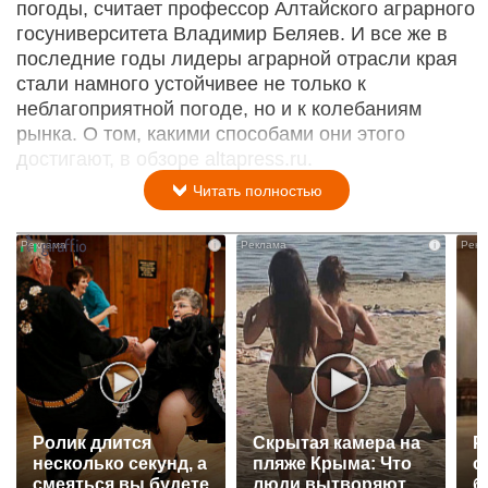
погоды, считает профессор Алтайского аграрного
гос­университета Владимир Беляев. И все же в
последние годы лидеры аграрной отрасли края
стали намного устойчивее не только к
неблагоприятной погоде, но и к колебаниям
рынка. О том, какими способами они этого
достигают, в обзоре altapress.ru.
Читать полностью
i
i
Ролик длится
Скрытая камера на
Р
несколько секунд, а
пляже Крыма: Что
с
смеяться вы будете
люди вытворяют,
б