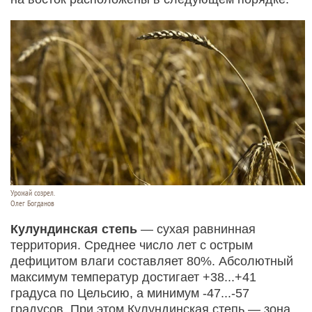
Урожай созрел.
Олег Богданов
Кулундинская степь
— сухая равнинная
территория. Среднее число лет с острым
дефицитом влаги составляет 80%. Абсолютный
максимум температур достигает +38...+41
градуса по Цельсию, а минимум -47...-57
градусов. При этом Кулундинская степь — зона