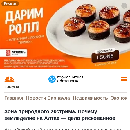
Реклама
To
F7
8 августа
Главная
Новости Барнаула
Недвижимость
Эконом
Зона природного экстрима. Почему
земледелие на Алтае — дело рискованное
Алтайский край уже давно и по праву называют