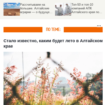
Топ-50 и топ-10
Сельхозкооператив на
компаний АПК
Алтае взвинтил цены
Алтайского края по
на земельном
налогам, взносам и
аукционе, и теперь
выручке
попадет в «черный
список»
ПО ТЕМЕ:
Стало известно, каким будет лето в Алтайском
крае