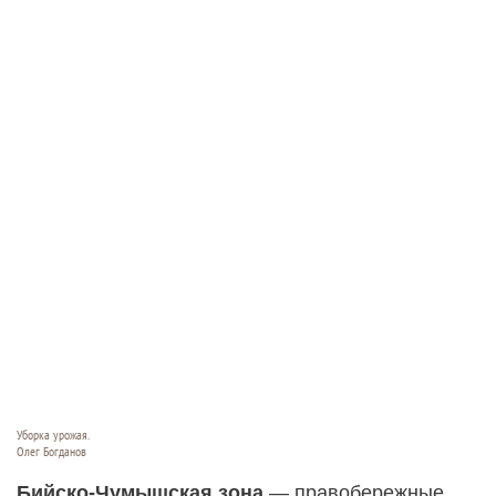
Уборка урожая.
Олег Богданов
Бийско-Чумышская зона
— правобережные,