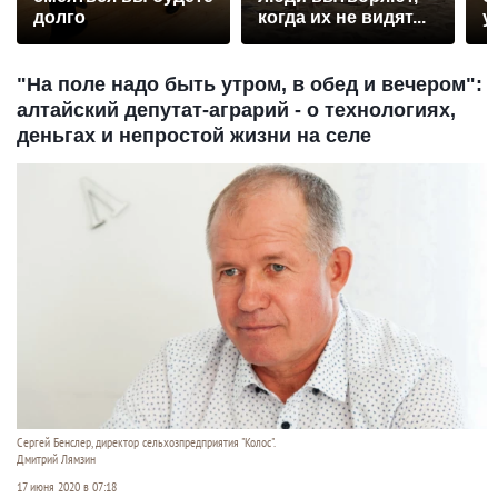
долго
когда их не видят...
у
"На поле надо быть утром, в обед и вечером":
алтайский депутат-аграрий - о технологиях,
деньгах и непростой жизни на селе
Сергей Бенслер, директор сельхозпредприятия "Колос".
Дмитрий Лямзин
17 июня 2020 в 07:18