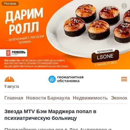
Реклама
To
F7
9 августа
Главная
Новости Барнаула
Недвижимость
Эконом
Звезда MTV Бэм Марджера попал в
психиатрическую больницу
Полицейские нашли его в Лос-Анджелесе и