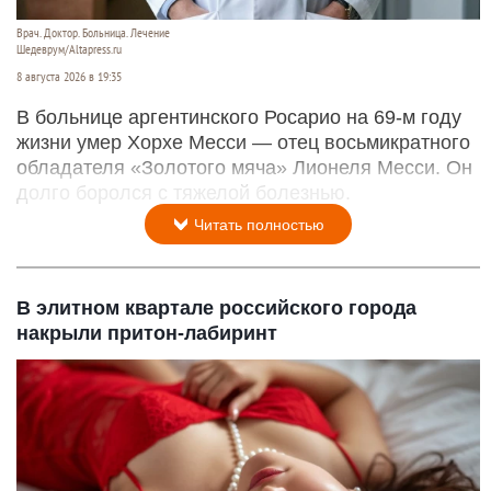
Врач. Доктор. Больница. Лечение
Шедеврум/Altapress.ru
8 августа 2026 в 19:35
В больнице аргентинского Росарио на 69-м году
жизни умер Хорхе Месси — отец восьмикратного
обладателя «Золотого мяча» Лионеля Месси. Он
долго боролся с тяжелой болезнью.
Читать полностью
В элитном квартале российского города
накрыли притон-лабиринт