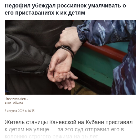
Педофил убеждал россиянок умалчивать о
его приставаниях к их детям
Наручники. Арест.
Анна Зайкова
8 августа 2026 в 16:35
Житель станицы Каневской на Кубани приставал
к детям на улице — за это суд отправил его в
колонию строгого режима на 15 лет.