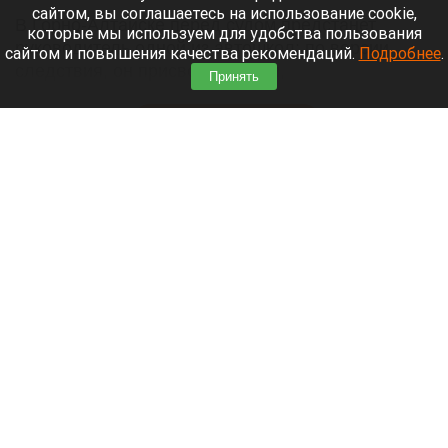
сайтом, вы соглашаетесь на использование cookie,
В Горно-Алтайске перед судом предстанет
которые мы используем для удобства пользования
руководитель одной из автошкол: по версии
сайтом и повышения качества рекомендаций.
Подробнее
.
следствия, он присвоил деньги,
Принять
воспользовавшись полномочиями.
Читать полностью
Ларисе Долиной хотят предложить высокую
должность в вузе