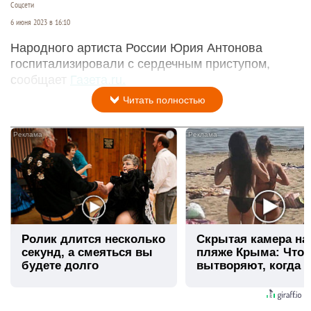
Соцсети
6 июня 2023 в 16:10
Народного артиста России Юрия Антонова
госпитализировали с сердечным приступом,
сообщает
Газета.ru.
Читать полностью
i
Ролик длится несколько
Скрытая камера на
секунд, а смеяться вы
пляже Крыма: Что
будете долго
вытворяют, когда и
видят...