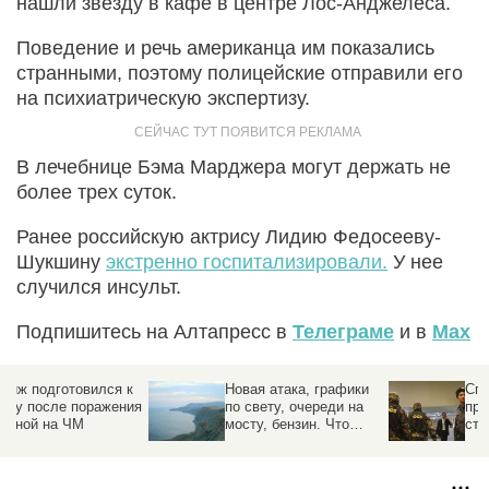
нашли звезду в кафе в центре Лос-Анджелеса.
Поведение и речь американца им показались
странными, поэтому полицейские отправили его
на психиатрическую экспертизу.
В лечебнице Бэма Марджера могут держать не
более трех суток.
Ранее российскую актрису Лидию Федосееву-
Шукшину
экстренно госпитализировали.
У нее
случился инсульт.
Подпишитесь на Алтапресс в
Телеграме
и в
Max
к
Новая атака, графики
Спецслужбы
ия
по свету, очереди на
предотвратили удар по
мосту, бензин. Что
стратегическому
произошло в Крыму
предприятию под
Москвой