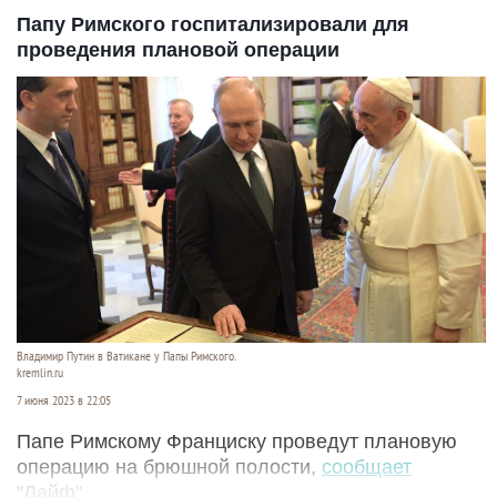
Папу Римского госпитализировали для
проведения плановой операции
Владимир Путин в Ватикане у Папы Римского.
kremlin.ru
7 июня 2023 в 22:05
Папе Римскому Франциску проведут плановую
операцию на брюшной полости,
сообщает
"Лайф".