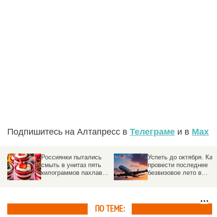
Подпишитесь на Алтапресс в
Телеграме
и в
Max
Россиянки пытались
Успеть до октября. Как
смыть в унитаз пять
провести последнее
килограммов пахлавы
безвизовое лето в
в турецком отеле
Черногории и куда
поехать на Балканах
вместо нее
ПО ТЕМЕ: