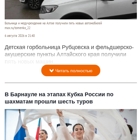
Больница и медучреждения на Алтае получили пять новых автомобилей
max.ru/tomenko_22
6 августа 2026 в 21:40
Детская горбольница Рубцовска и фельдшерско-
акушерские пункты Алтайского края получили
пять новых машин.
Читать полностью
В Барнауле на этапах Кубка России по
шахматам прошли шесть туров