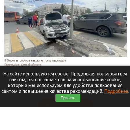
В Омске автомобиль наехал на толпу пешеходов
Прокуратура Омской области
6 августа 2026 в 20:40
На сайте используются cookie. Продолжая пользоваться
сайтом, вы соглашаетесь на использование cookie,
На ул. Масленникова в Омске автомобиль
которые мы используем для удобства пользования
«Лада» врезался в столб и наехал на людей,
сайтом и повышения качества рекомендаций.
Подробнее
.
стоявших у пешеходного перехода.
Принять
Читать полностью
Массовый сбой в Рунете: десятки регионов