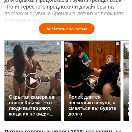
для отдыха. Продолжаем изучать тренды 2019.
Что интересного предложили дизайнеры на
показах и обувные бренды в летних коллекциях -
в обзоре altapress.ru.
Читать полностью
i
i
Скрытая камера на
Ролик длится
Э
пляже Крыма: Что
несколько секунд, а
о
люди вытворяют,
смеяться вы будете
с
когда их не видят...
долго
П
р
Летние головные уборы 2019: что купить на