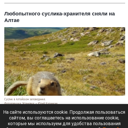
Любопытного суслика-хранителя сняли на
Алтае
Суслик в Алтайском заповеднике.
Фотоловушка. Установка — Юрий Калинкин
10 августа 2026 в 20:25
На сайте используются cookie. Продолжая пользоваться
сайтом, вы соглашаетесь на использование cookie,
Любопытный суслик сам
заглянул в объектив
которые мы используем для удобства пользования
фотоловушки
Алтайского биосферного