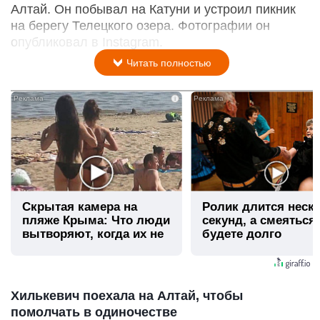
Алтай. Он побывал на Катуни и устроил пикник
на берегу Телецкого озера. Фотографии он
опубликовал в Instagram.
Читать полностью
i
Скрытая камера на
Ролик длится неск
пляже Крыма: Что люди
секунд, а смеяться
вытворяют, когда их не
будете долго
видят...
Хилькевич поехала на Алтай, чтобы
помолчать в одиночестве