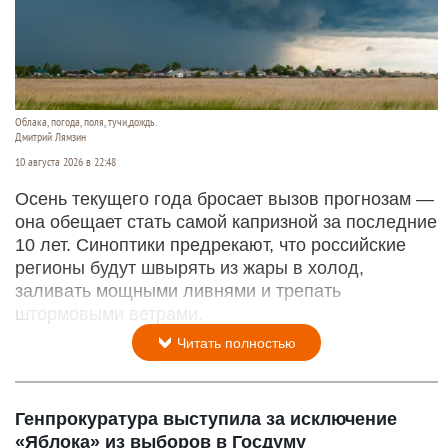
Облака, погода, поля, тучи,дождь.
Дмитрий Лямзин
10 августа 2026 в 22:48
Осень текущего года бросает вызов прогнозам —
она обещает стать самой капризной за последние
10 лет. Синоптики предрекают, что российские
регионы будут швырять из жары в холод,
заливать мощными ливнями и трепать
штормовыми ветрами.
Читать полностью
Генпрокуратура выступила за исключение
«Яблока» из выборов в Госдуму