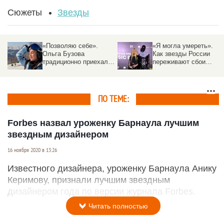
Сюжеты
Звезды
«Позволяю себе».
«Я могла умереть».
Ольга Бузова
Как звезды России
традиционно приехала
переживают сбои
на курорт Алтая и
интернета
поделилась
«снежными» фото
ПО ТЕМЕ:
Forbes назвал уроженку Барнаула лучшим
звездным дизайнером
16 ноября 2020 в 13:26
Известного дизайнера, уроженку Барнаула Анику
Керимову, признали лучшим звездным
дизайнером года по версии журнала Forbes.
Читать полностью