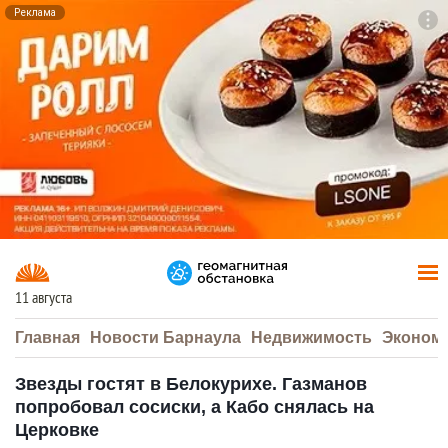
Реклама
To
F7
11 августа
Главная
Новости Барнаула
Недвижимость
Эконом
Звезды гостят в Белокурихе. Газманов
попробовал сосиски, а Кабо снялась на
Церковке