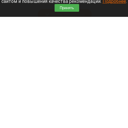
сайтом и повышения качества рекомендаций.
Подробнее
.
заповедника.
Принять
Читать полностью
Выяснили, кто именно «укоротил» жизнь
Аллы Пугачевой
Алла Пугачева.
Соцсети.