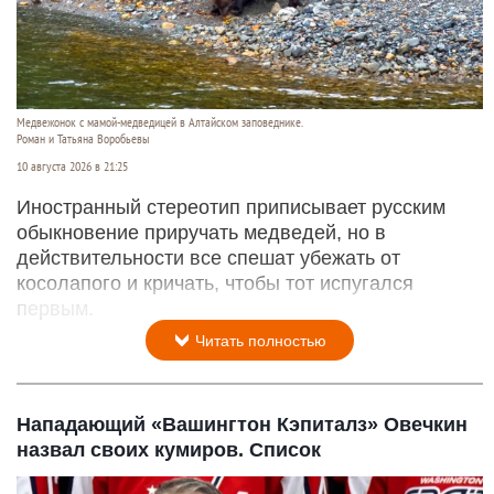
Медвежонок с мамой-медведицей в Алтайском заповеднике.
Роман и Татьяна Воробьевы
10 августа 2026 в 21:25
Иностранный стереотип приписывает русским
обыкновение приручать медведей, но в
действительности все спешат убежать от
косолапого и кричать, чтобы тот испугался
первым.
Читать полностью
Нападающий «Вашингтон Кэпиталз» Овечкин
назвал своих кумиров. Список