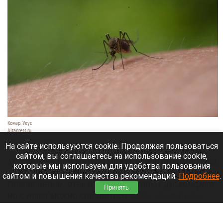
Комар. Укус
Altapress.ru
29 июня 2026 в 08:07
На сайте используются cookie. Продолжая пользоваться
сайтом, вы соглашаетесь на использование cookie,
Укус мошки или комара может испортить отдых на
которые мы используем для удобства пользования
природе и оставить неприятные последствия.
сайтом и повышения качества рекомендаций.
Подробнее
.
Покраснение, отек и зуд доставляют дискомфорт,
Принять
но с ними можно справиться.
Сеть социальных
аптек «Столичка»
поделилась советами, как
оказать первую помощь, чем снять отек и когда