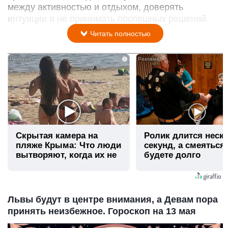
между активностью и отдыхом, доверять
интуиции и не принимать поспешных решений.
Читать полностью
i
Скрытая камера на
Ролик длится неск
пляже Крыма: Что люди
секунд, а смеяться
вытворяют, когда их не
будете долго
видят...
Львы будут в центре внимания, а Девам пора
принять неизбежное. Гороскоп на 13 мая