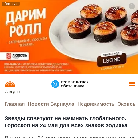
Реклама
To
F7
7 августа
Главная
Новости Барнаула
Недвижимость
Эконом
Звезды советуют не начинать глобального.
Гороскоп на 24 мая для всех знаков зодиака
В этот день, 24 мая, энергии смешиваются: одних