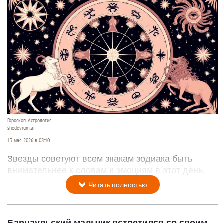
Гороскоп. Астрология.
shedevrum.ai
13 мая 2026 в 08:10
Звезды советуют всем знакам зодиака быть
внимательнее к словам и эмоциям в этот день.
Читать полностью
Барнаульский мальчик встретился со своим