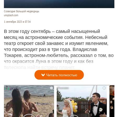
Созвездие Большой медведицы.
unsplash.com
1 сентября 2025 в 07:34
В этом году сентябрь – самый насыщенный
месяц на астрономические события. Небесный
театр откроет свой занавес и изумит явлением,
что происходит раз в три года. Владислав
Токарев, астроном-любитель, рассказал о том, во
что окрасится Луна в этом году и как без
телескопа найти встречу планет.
Читать полностью
i
i