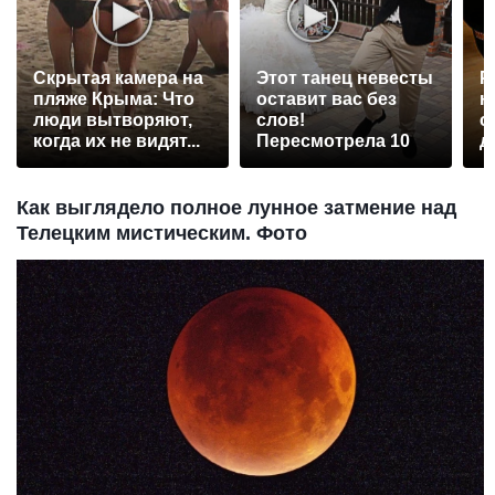
Скрытая камера на
Этот танец невесты
Р
пляже Крыма: Что
оставит вас без
н
люди вытворяют,
слов!
с
когда их не видят...
Пересмотрела 10
д
раз
Как выглядело полное лунное затмение над
Телецким мистическим. Фото