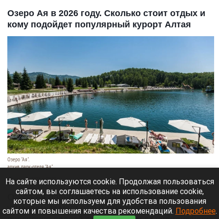
Озеро Ая в 2026 году. Сколько стоит отдых и
кому подойдет популярный курорт Алтая
Озеро "Ая".
архив парк-отеля "Ая"
10 августа 2026 в 07:55
На сайте используются cookie. Продолжая пользоваться
сайтом, вы соглашаетесь на использование cookie,
Озеро Ая давно стало одним из самых
которые мы используем для удобства пользования
узнаваемых мест отдыха на Алтае. Здесь нет
сайтом и повышения качества рекомендаций.
Подробнее
.