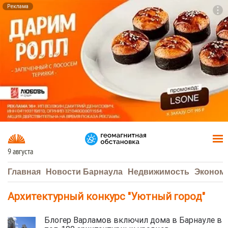
Реклама
To
F7
9 августа
Главная
Новости Барнаула
Недвижимость
Эконом
Архитектурный конкурс "Уютный город"
Блогер Варламов включил дома в Барнауле в