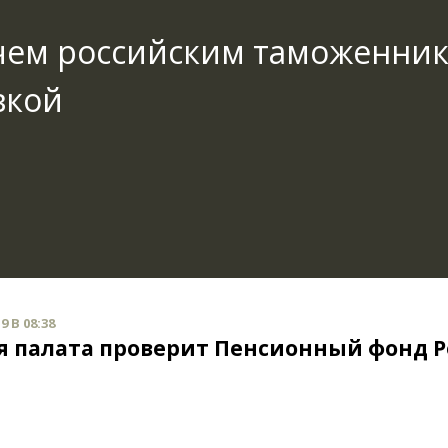
ачем российским таможенни
вкой
9 В 08:38
я палата проверит Пенсионный фонд Р