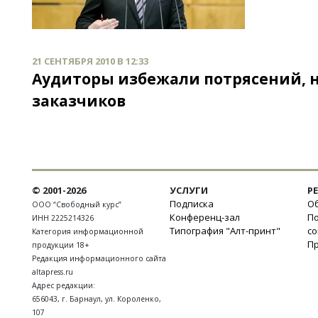
21 СЕНТЯБРЯ 2010 В 12:33
Аудиторы избежали потрясений, н
заказчиков
© 2001-2026
УСЛУГИ
Р
Подписка
Об
ООО “Свободный курс”
Конференц-зал
П
ИНН 2225214326
Типография "Алт-принт"
с
Категория информационной
П
продукции 18+
Редакция информационного сайта
altapress.ru
Адрес редакции:
656043
,
г. Барнаул
,
ул. Короленко,
107