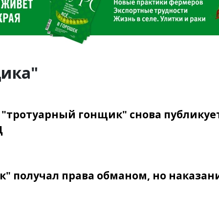
щика"
 "тротуарный гонщик" снова публикует
Д
" получал права обманом, но наказан