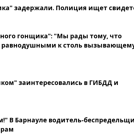
ика" задержали. Полиция ищет свиде
ного гонщика": "Мы рады тому, что
ь равнодушными к столь вызывающем
ком" заинтересовались в ГИБДД и
м!" В Барнауле водитель-беспредельщ
арам