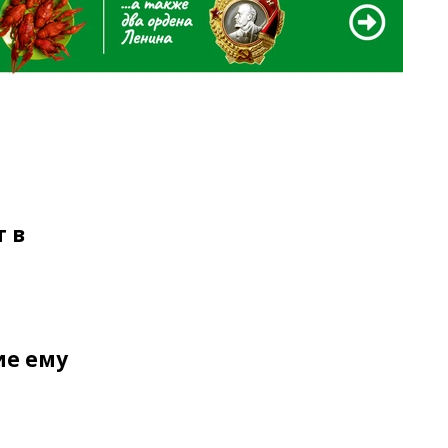
 в
ие ему