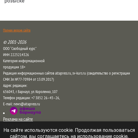
розыске
Полная версия сайта
© 2001-2026
ООО “Свободный курс”
ИНН 2225214326
Категория информационной
продукции 18+
Редакция информационных сайтов altapress.ru, sv-kurs.ru (свидетельство о регистрации
СМИ Эл №77-70984 от 13.09.2017)
Адрес редакции:
656043
,
г. Барнаул
,
ул. Короленко, 107
Телефон редакции:
+7 3852 26–45–26
,
E-mail:
news@altapress.ru
Реклама на сайте
Отдел рекламы в ТГ
На сайте используются cookie. Продолжая пользоваться
Прайс на рекламу на сайте и в соцсетях
сайтом, вы соглашаетесь на использование cookie,
Обратная связь