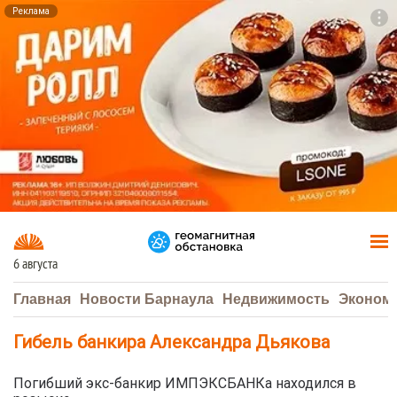
Реклама
To
F7
6 августа
Главная
Новости Барнаула
Недвижимость
Эконом
Гибель банкира Александра Дьякова
Погибший экс-банкир ИМПЭКСБАНКа находился в