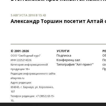
5 АВГУСТА 2010 В 15:43
Александр Торшин посетит Алтай
© 2001-2026
УСЛУГИ
Р
Подписка
Об
ООО “Свободный курс”
Конференц-зал
П
ИНН 2225214326
Типография "Алт-принт"
с
Категория информационной
П
продукции 18+
Редакция информационного сайта
altapress.ru
Адрес редакции:
656043
,
г. Барнаул
,
ул. Короленко,
107
Телефон редакции:
+7 (3852) 63-15-
10
,
E-mail:
news@altapress.ru