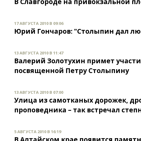
В Славгороде на привокзальной пл
17 АВГУСТА 2010 В 09:06
Юрий Гончаров: "Столыпин дал лю
13 АВГУСТА 2010 В 11:47
Валерий Золотухин примет участ
посвященной Петру Столыпину
13 АВГУСТА 2010 В 07:00
Улица из самотканых дорожек, др
проповедника – так встречал сте
5 АВГУСТА 2010 В 16:19
В Алтайском крае появится памят