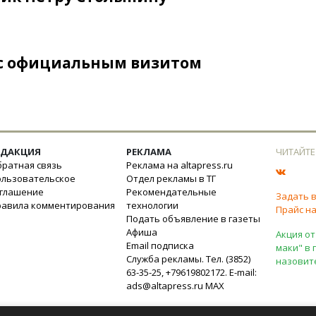
 с официальным визитом
ЕДАКЦИЯ
РЕКЛАМА
ЧИТАЙТЕ
ратная связь
Реклама на altapress.ru
ользовательское
Отдел рекламы в ТГ
оглашение
Рекомендательные
Задать 
равила комментирования
технологии
Прайс на
Подать объявление в газеты
Афиша
Акция от
Email подписка
маки" в 
Служба рекламы. Тел. (3852)
назовит
63-35-25, +79619802172. E-mail:
ads@altapress.ru
MAX