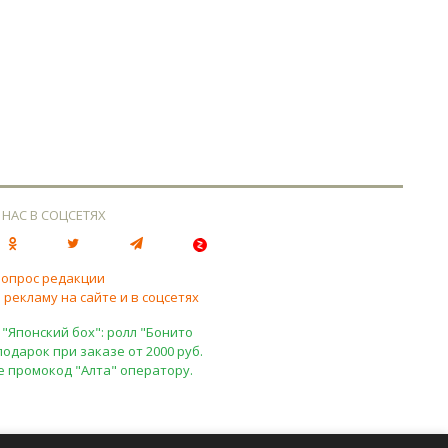
 НАС В СОЦСЕТЯХ
вопрос редакции
 рекламу на сайте и в соцсетях
 "Японский бох": ролл "Бонито
подарок при заказе от 2000 руб.
е промокод "Алта" оператору.