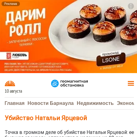
Реклама
To
F7
10 августа
Главная
Новости Барнаула
Недвижимость
Эконом
Убийство Натальи Ярцевой
Точка в громком деле об убийстве Натальи Ярцевой: ее