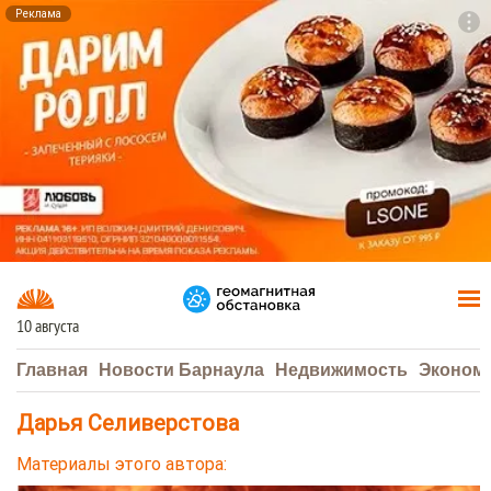
Реклама
To
F7
10 августа
Главная
Новости Барнаула
Недвижимость
Эконом
Дарья Селиверстова
Материалы этого автора: