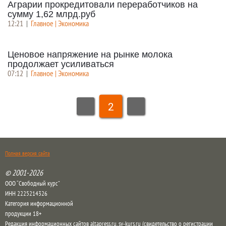
Аграрии прокредитовали переработчиков на
сумму 1,62 млрд.руб
12:21
|
Главное | Экономика
Ценовое напряжение на рынке молока
продолжает усиливаться
07:12
|
Главное | Экономика
2
Полная версия сайта
© 2001-2026
ООО “Свободный курс”
ИНН 2225214326
Категория информационной
продукции 18+
Редакция информационных сайтов altapress.ru, sv-kurs.ru (свидетельство о регистрации