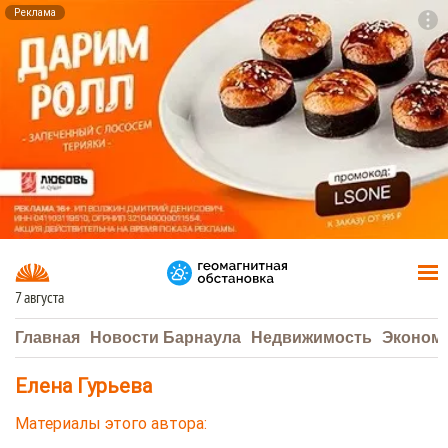
Реклама
To
F7
7 августа
Главная
Новости Барнаула
Недвижимость
Эконом
Елена Гурьева
Материалы этого автора: