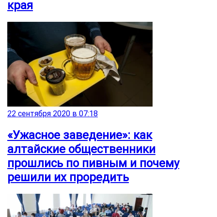
края
22 сентября 2020 в 07:18
«Ужасное заведение»: как
алтайские общественники
прошлись по пивным и почему
решили их проредить