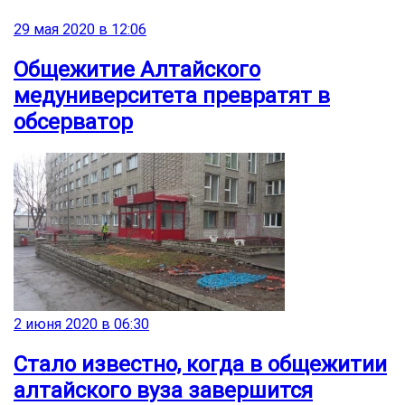
29 мая 2020 в 12:06
Общежитие Алтайского
медуниверситета превратят в
обсерватор
2 июня 2020 в 06:30
Стало известно, когда в общежитии
алтайского вуза завершится