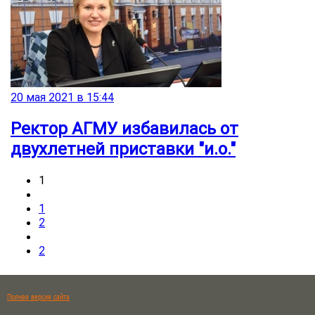
20 мая 2021 в 15:44
Ректор АГМУ избавилась от
двухлетней приставки "и.о."
1
1
2
2
Полная версия сайта