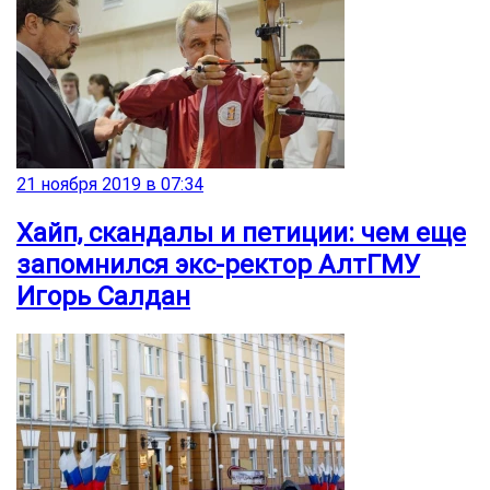
21 ноября 2019 в 07:34
Хайп, скандалы и петиции: чем еще
запомнился экс-ректор АлтГМУ
Игорь Салдан