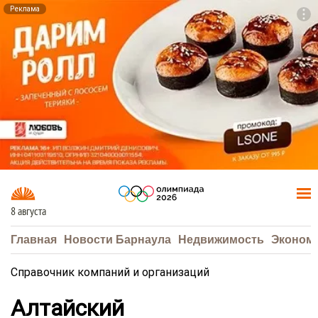
Реклама
To
F7
8 августа
Главная
Новости Барнаула
Недвижимость
Эконом
Справочник компаний и организаций
Алтайский