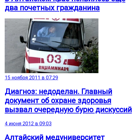
два почетных гражданина
15 ноября 2011 в 07:29
Диагноз: недоделан. Главный
документ об охране здоровья
вызвал очередную бурю дискуссий
4 июня 2012 в 09:03
Алтайский медуниверситет