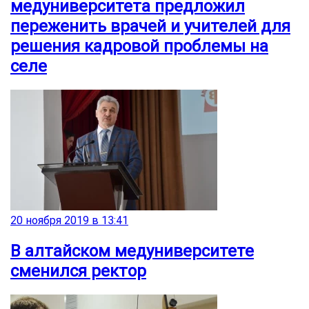
медуниверситета предложил
переженить врачей и учителей для
решения кадровой проблемы на
селе
20 ноября 2019 в 13:41
В алтайском медуниверситете
сменился ректор