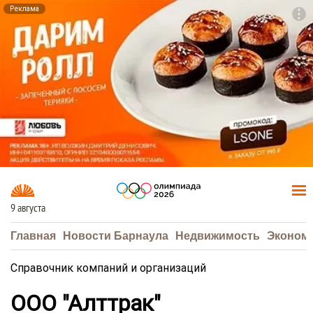
Реклама
To
F7
9 августа
Главная
Новости Барнаула
Недвижимость
Эконом
Справочник компаний и организаций
ООО "Алттрак"