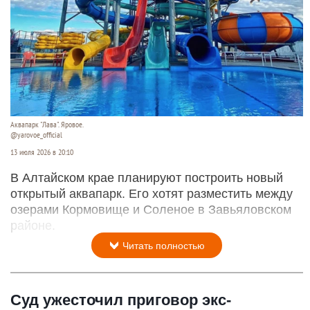
Аквапарк "Лава". Яровое.
@yarovoe_official
13 июля 2026 в 20:10
В Алтайском крае планируют построить новый
открытый аквапарк. Его хотят разместить между
озерами Кормовище и Соленое в Завьяловском
районе.
Читать полностью
Суд ужесточил приговор экс-