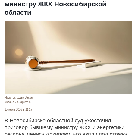
министру ЖКХ Новосибирской
области
Молоток судьи. Закон.
Rudalle / altapress.ru
13 июля 2026 в 21:55
В Новосибирске областной суд ужесточил
приговор бывшему министру ЖКХ и энергетики
региона Денису Архипову. Его взяли под стражу