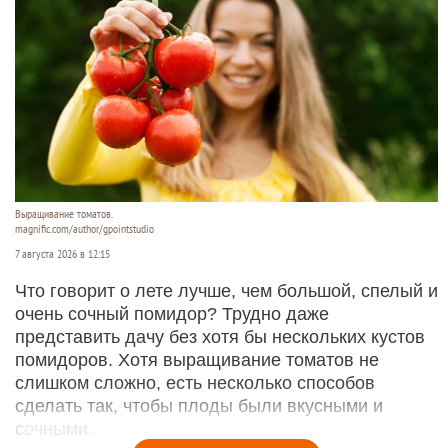
Выращивание томатов.
magnific.com/author/gpointstudio
7 августа 2026 в 12:15
Что говорит о лете лучше, чем большой, спелый и
очень сочный помидор? Трудно даже
представить дачу без хотя бы нескольких кустов
помидоров. Хотя выращивание томатов не
слишком сложно, есть несколько способов
сделать так, чтобы плоды были вкусными и
сочными.