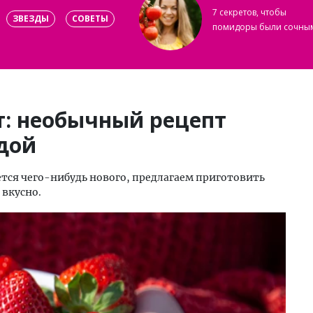
7 секретов, чтобы
ЗВЕЗДЫ
СОВЕТЫ
помидоры были сочны
: необычный рецепт
дой
ется чего-нибудь нового, предлагаем приготовить
 вкусно.