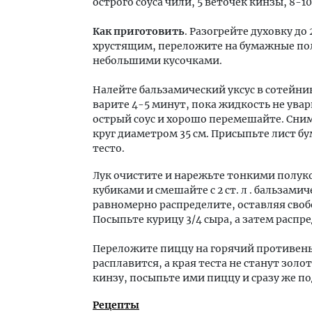
острого соуса чили, 5 веточек кинзы, 8-10 
Как приготовить
. Разогрейте духовку до 
хрустящим, переложите на бумажные по
небольшими кусочками.
Налейте бальзамический уксус в сотейни
варите 4-5 минут, пока жидкость не ува
острый соус и хорошо перемешайте. Сними
круг диаметром 35 см. Присыпьте лист б
тесто.
Лук очистите и нарежьте тонкими полу
кубиками и смешайте с 2 ст. л . бальзамич
равномерно распределите, оставляя своб
Посыпьте курицу 3/4 сыра, а затем распр
Переложите пиццу на горячий противень в
расплавится, а края теста не станут зо
кинзу, посыпьте ими пиццу и сразу же по
Рецепты