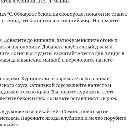
ягод клубники, 2 ст. л. манки.
225 °С. Обжарьте бекон на сковороде, пока он не станет
лотенца, чтобы впитался лишний жир. Наломайте
к. Доведите до кипения, затем уменьшите огонь и
рится наполовину. Добавьте клубничный джем и
те с огня и остудите. Раскатайте тесто для пиццы в
умаги для выпечки манкой и переложите на него
кольцами. Куриное филе нарежьте небольшими
еского соуса. Остальной соус вылейте на тесто и
одными 2 см по краю. Выложите курицу на тесто.
еделите бекон и лук. Посыпьте оставшимся сыром.
 духовке и выпекайте 8-10 мин., пока сыр не
лотистыми. Нарежьте ягоды клубники и мелко порубите
давайте.