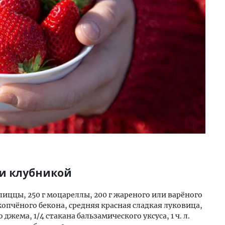
 и клубникой
 пиццы, 250 г моцареллы, 200 г жареного или варёного
опчёного бекона, средняя красная сладкая луковица,
 джема, 1/4 стакана бальзамического уксуса, 1 ч. л.