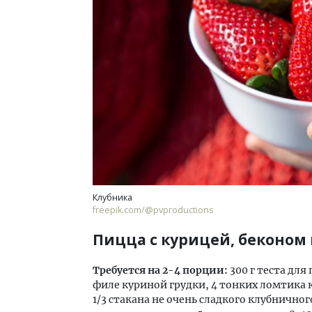
Клубника
freepik.com/@pvproductions
Пицца с курицей, беконом
Требуется на 2-4 порции:
300 г теста для
филе куриной грудки, 4 тонких ломтика к
1/3 стакана не очень сладкого клубничного