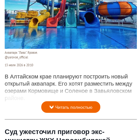
Аквапарк "Лава". Яровое.
@yarovoe_official
13 июля 2026 в 20:10
В Алтайском крае планируют построить новый
открытый аквапарк. Его хотят разместить между
озерами Кормовище и Соленое в Завьяловском
районе.
Читать полностью
Суд ужесточил приговор экс-