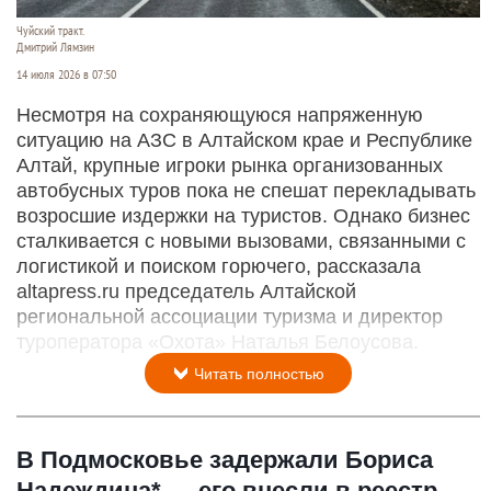
Чуйский тракт.
Дмитрий Лямзин
14 июля 2026 в 07:50
Несмотря на сохраняющуюся напряженную
ситуацию на АЗС в Алтайском крае и Республике
Алтай, крупные игроки рынка организованных
автобусных туров пока не спешат перекладывать
возросшие издержки на туристов. Однако бизнес
сталкивается с новыми вызовами, связанными с
логистикой и поиском горючего, рассказала
altapress.ru председатель Алтайской
региональной ассоциации туризма и директор
туроператора «Охота» Наталья Белоусова.
Читать полностью
В Подмосковье задержали Бориса
Надеждина* — его внесли в реестр