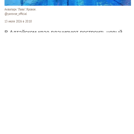
Аквапарк "Лава". Яровое.
@yarovoe_official
13 июля 2026 в 20:10
В Алтайском крае планируют построить новый
открытый аквапарк. Его хотят разместить между
озерами Кормовище и Соленое в Завьяловском
районе.
Читать полностью
Суд ужесточил приговор экс-
министру ЖКХ Новосибирской
области