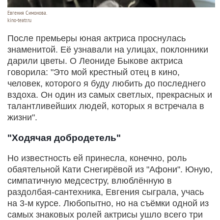
Евгения Симонова.
kino-teatr.ru
После премьеры юная актриса проснулась
знаменитой. Её узнавали на улицах, поклонники
дарили цветы. О Леониде Быкове актриса
говорила: "Это мой крестный отец в кино,
человек, которого я буду любить до последнего
вздоха. Он один из самых светлых, прекрасных и
талантливейших людей, которых я встречала в
жизни".
"Ходячая добродетель"
Но известность ей принесла, конечно, роль
обаятельной Кати Снегирёвой из "Афони". Юную,
симпатичную медсестру, влюблённую в
раздолбая-сантехника, Евгения сыграла, учась
на 3-м курсе. Любопытно, но на съёмки одной из
самых знаковых ролей актрисы ушло всего три