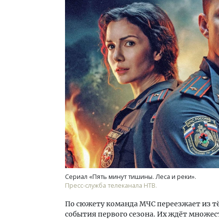
Сериал «Пять минут тишины. Леса и реки».
Пресс-служба телеканала НТВ.
По сюжету команда МЧС переезжает из тё
события первого сезона. Их ждёт множес