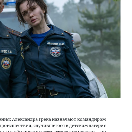
ения: Александра Грека назначают командиром
происшествия, случившегося в детском лагере с
у, и в нём просыпаются отеческие чувства – он