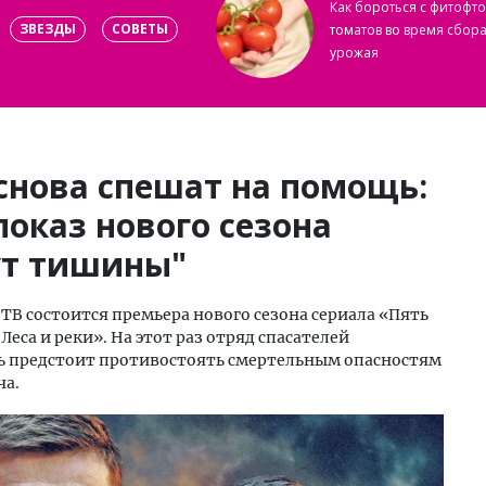
Как бороться с фитофт
ЗВЕЗДЫ
СОВЕТЫ
томатов во время сбор
урожая
снова спешат на помощь:
показ нового сезона
ут тишины"
НТВ состоится премьера нового сезона сериала «Пять
са и реки». На этот раз отряд спасателей
овь предстоит противостоять смертельным опасностям
ча.