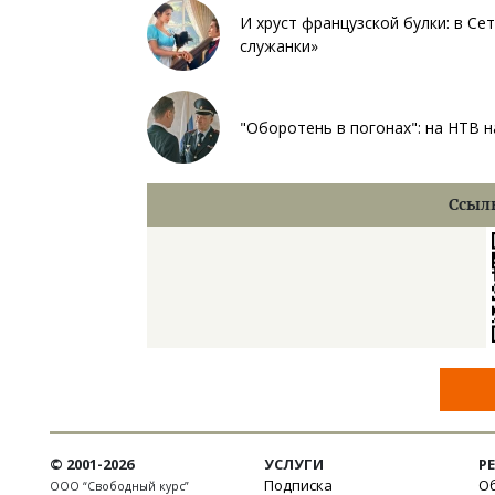
И хруст французской булки: в С
служанки»
"Оборотень в погонах": на НТВ н
Ссылк
© 2001-2026
УСЛУГИ
Р
Подписка
Об
ООО “Свободный курс”