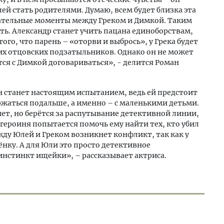
ей стать родителями. Думаю, всем будет близка эта
гательные моменты между Греком и Димкой. Таким
ть. Александр станет учить пацана единоборствам,
того, что парень – «оторви и выбрось», у Грека будет
их отцовских подзатыльников. Однако он не может
тся с Димкой договариваться», - делится Роман
н станет настоящим испытанием, ведь ей предстоит
держаться подальше, а именно – с маленькими детьми.
чет, но берётся за распутывание детективной линии,
 героиня попытается помочь ему найти тех, кто убил
жду Юлей и Греком возникнет конфликт, так как у
ёнку. А для Юли это просто детективное
 инстинкт ищейки», – рассказывает актриса.