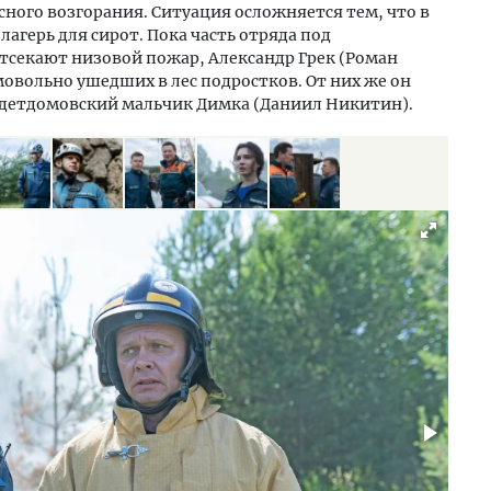
ного возгорания. Ситуация осложняется тем, что в
агерь для сирот. Пока часть отряда под
тсекают низовой пожар, Александр Грек (Роман
мовольно ушедших в лес подростков. От них же он
т детдомовский мальчик Димка (Даниил Никитин).