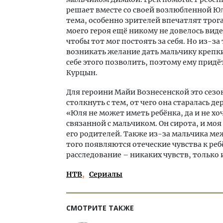
решает вместе со своей возлюбленной Юл
тема, особенно зрителей впечатлят тро
моего героя ещё никому не довелось виде
чтобы тот мог постоять за себя. Но из-за 
возникать желание дать мальчику крепк
себе этого позволить, поэтому ему придё
Курцын.
Для героини Майи Вознесенской это сезо
столкнуть с тем, от чего она старалась 
«Юля не может иметь ребёнка, да и не хо
связанной с мальчиком. Он сирота, и моя
его родителей. Также из-за мальчика ме
того появляются отеческие чувства к реб
расследование – никаких чувств, только
НТВ
Сериалы
СМОТРИТЕ ТАКЖЕ