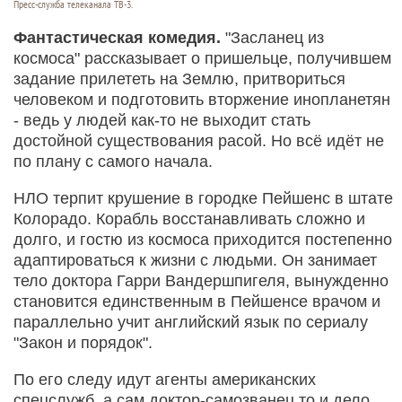
Пресс-служба телеканала ТВ-3.
Фантастическая комедия.
"Засланец из
космоса" рассказывает о пришельце, получившем
задание прилететь на Землю, притвориться
человеком и подготовить вторжение инопланетян
- ведь у людей как-то не выходит стать
достойной существования расой. Но всё идёт не
по плану с самого начала.
НЛО терпит крушение в городке Пейшенс в штате
Колорадо. Корабль восстанавливать сложно и
долго, и гостю из космоса приходится постепенно
адаптироваться к жизни с людьми. Он занимает
тело доктора Гарри Вандершпигеля, вынужденно
становится единственным в Пейшенсе врачом и
параллельно учит английский язык по сериалу
"Закон и порядок".
По его следу идут агенты американских
спецслужб, а сам доктор-самозванец то и дело