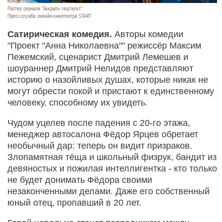
Постер сериала "Закрыть гештальт".
Пресс-служба онлайн-кинотеатра START.
Сатирическая комедия.
Авторы комедии
"Проект "Анна Николаевна"" режиссёр Максим
Пежемский, сценарист Дмитрий Лемешев и
шоураннер Дмитрий Нелидов представляют
историю о назойливых душах, которые никак не
могут обрести покой и пристают к единственному
человеку, способному их увидеть.
Чудом уцелев после падения с 20-го этажа,
менеджер автосалона Фёдор Ярцев обретает
необычный дар: теперь он видит призраков.
Злопамятная тёща и школьный физрук, бандит из
девяностых и пожилая интеллигентка - кто только
не будет донимать Фёдора своими
незаконченными делами. Даже его собственный
юный отец, пропавший в 20 лет.