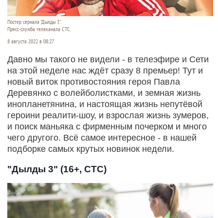
Постер сериала "Дылды 3".
Пресс-служба телеканала СТС.
8 августа 2022 в 08:27
Давно мы такого не видели - в телеэфире и Сети
на этой неделе нас ждёт сразу 8 премьер! Тут и
новый виток противостояния героя Павла
Деревянко с волейболистками, и земная жизнь
инопланетянина, и настоящая жизнь непутёвой
героини реалити-шоу, и взрослая жизнь зумеров,
и поиск маньяка с фирменным почерком и много
чего другого. Всё самое интересное - в нашей
подборке самых крутых новинок недели.
"Дылды 3" (16+, СТС)