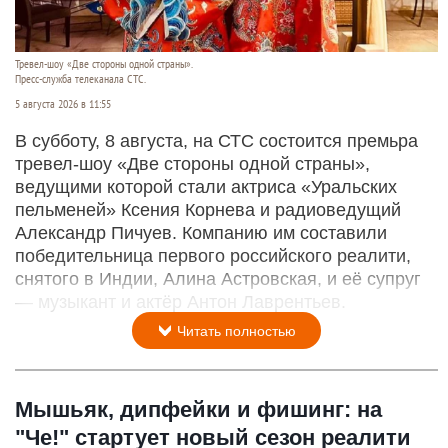
Тревел-шоу «Две стороны одной страны».
Пресс-служба телеканала СТС.
5 августа 2026 в 11:55
В субботу, 8 августа, на СТС состоится премьра
тревел-шоу «Две стороны одной страны»,
ведущими которой стали актриса «Уральских
пельменей» Ксения Корнева и радиоведущий
Александр Пичуев. Компанию им составили
победительница первого российского реалити,
снятого в Индии, Алина Астровская, и её супруг
— музыкант и актёр Антон Лаврентьев.
Читать полностью
Мышьяк, дипфейки и фишинг: на
"Че!" стартует новый сезон реалити