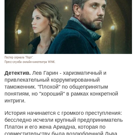
Постер сериала "Порт".
Пресс-служба онлайн-кинотеатра WINK.
Детектив.
Лев Гарин - харизматичный и
привлекательный коррумпированный
таможенник. "Плохой" по общепринятым
понятиям, но "хороший" в рамках конкретной
интриги.
История начинается с громкого преступления:
бесследно исчезли крупный предприниматель
Платон и его жена Ариадна, которая по
совместительству была возлюбленной Льва.