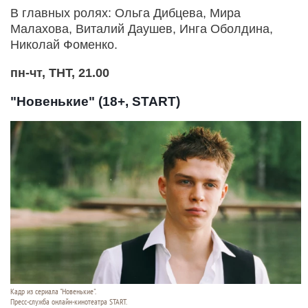
В главных ролях: Ольга Дибцева, Мира
Малахова, Виталий Даушев, Инга Оболдина,
Николай Фоменко.
пн-чт, ТНТ, 21.00
"Новенькие" (18+, START)
Кадр из сериала "Новенькие".
Пресс-служба онлайн-кинотеатра START.