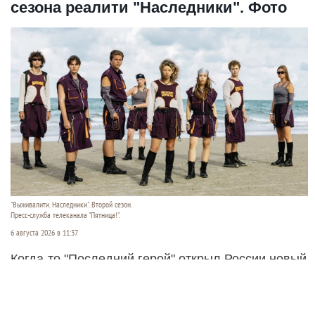
сезона реалити "Наследники". Фото
"Выживалити. Наследники". Второй сезон.
Пресс-служба телеканала "Пятница!".
6 августа 2026 в 11:37
Когда-то "Последний герой" открыл России новый
формат зрелищ - экстремальные реалити-шоу на
выживание. Знаменитости самого разного
калибра пытались остаться людьми в условиях