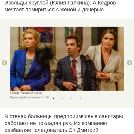
Изольды Круглой (Юлия Галкина). А Кедров
мечтает помириться с женой и дочерью.
Сериал "Запасный выход".
Сериал 
Пресс-служба телеканала НТВ.
Пресс-с
В стенах больницы предприимчивые санитары
работают не покладая рук. Их компанию
разбавляет следователь СК Дмитрий