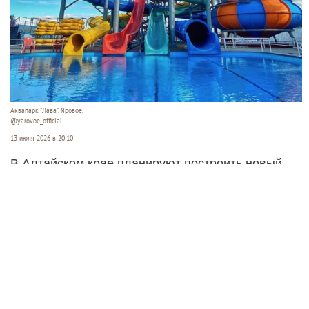
Аквапарк "Лава". Яровое.
@yarovoe_official
13 июля 2026 в 20:10
В Алтайском крае планируют построить новый
открытый аквапарк. Его хотят разместить между
озерами Кормовище и Соленое в Завьяловском
районе.
Читать полностью
Суд ужесточил приговор экс-
министру ЖКХ Новосибирской