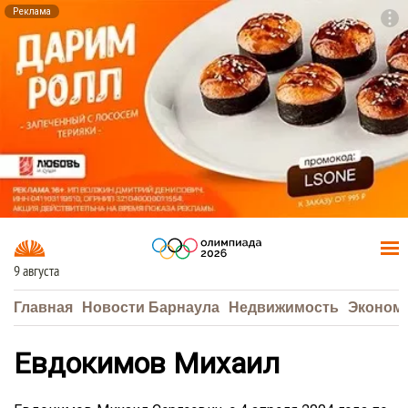
Реклама
To
F7
9 августа
Главная
Новости Барнаула
Недвижимость
Эконом
Евдокимов Михаил