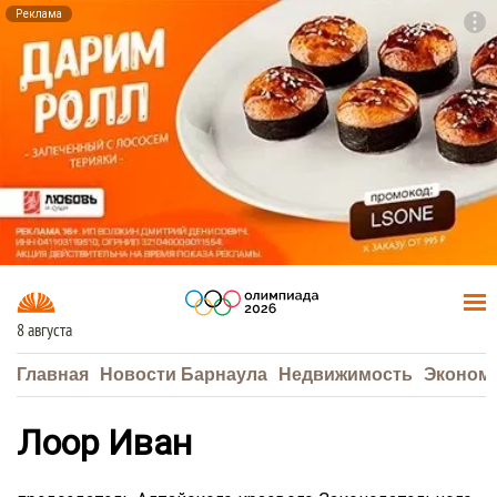
Реклама
To
F7
8 августа
Главная
Новости Барнаула
Недвижимость
Эконом
Лоор Иван