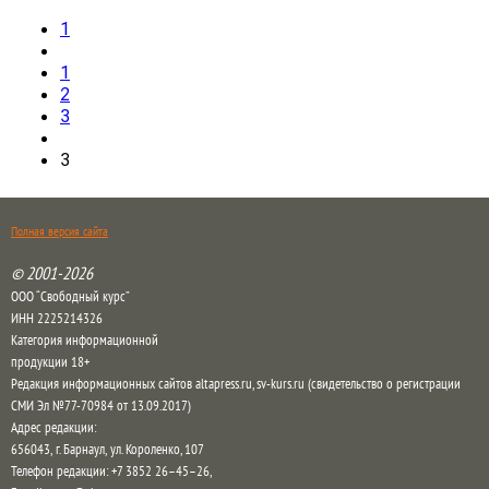
1
1
2
3
3
Полная версия сайта
© 2001-2026
ООО “Свободный курс”
ИНН 2225214326
Категория информационной
продукции 18+
Редакция информационных сайтов altapress.ru, sv-kurs.ru (свидетельство о регистрации
СМИ Эл №77-70984 от 13.09.2017)
Адрес редакции:
656043
,
г. Барнаул
,
ул. Короленко, 107
Телефон редакции:
+7 3852 26–45–26
,