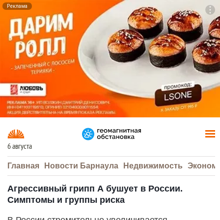
Реклама
To
F7
6 августа
Главная
Новости Барнаула
Недвижимость
Эконом
Агрессивный грипп А бушует в России.
Симптомы и группы риска
В России стремительно увеличивается