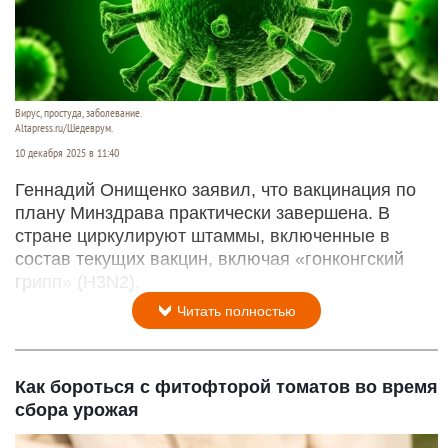
Вирус, простуда, заболевание.
Altapress.ru/Шедеврум.
10 декабря 2025 в 11:40
Геннадий Онищенко заявил, что вакцинация по
плану Минздрава практически завершена. В
стране циркулируют штаммы, включенные в
состав текущих вакцин, включая «гонконгский
грипп» (H3N2).
Читать полностью
Как бороться с фитофторой томатов во время
сбора урожая