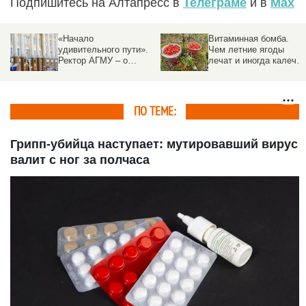
Подпишитесь на Алтапресс в
Телеграме
и в
Max
«Начало
Витаминная бомба.
удивительного пути».
Чем летние ягоды
Ректор АГМУ – о
лечат и иногда калечат
приемной кампании,
рассказали
новых решениях и
специалисты
абитуриентах
ПО ТЕМЕ:
Грипп-убийца наступает: мутировавший вирус
валит с ног за полчаса