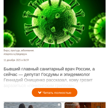
Вирус, простуда, заболевание.
Altapress.ru/Шедеврум.
11 декабря 2025 в 06:59
Бывший главный санитарный врач России, а
сейчас — депутат Госдумы и эпидемиолог
Геннадий Онищенко рассказал, кому грозит
заразиться «гонконгским гриппом».
Читать полностью
i