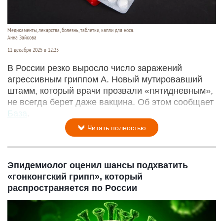
Медикаменты, лекарства, болезнь, таблетки, капли для носа.
Анна Зайкова
11 декабря 2025 в 12:25
В России резко выросло число заражений
агрессивным гриппом А. Новый мутировавший
штамм, который врачи прозвали «пятидневным»,
не всегда берет даже вакцина. Об этом сообщает
База
.
Читать полностью
Эпидемиолог оценил шансы подхватить
«гонконгский грипп», который
распространяется по России