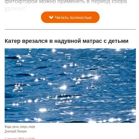
фитофторой можно применять в период сбора
урожая?
Читать полностью
Катер врезался в надувной матрас с детьми
Вода, река, озеро, море.
Дмитрий Лямзин