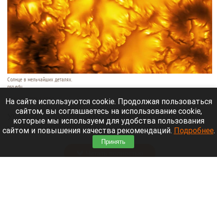
Солнце в мельчайших деталях.
nso.edu
6 августа 2026 в 10:50
На сайте используются cookie. Продолжая пользоваться
сайтом, вы соглашаетесь на использование cookie,
Ученые получили снимки поверхности Солнца в
которые мы используем для удобства пользования
мельчайших деталях и на фото обнаружили
сайтом и повышения качества рекомендаций.
Подробнее
.
странный и динамичный «фасад».
Принять
Читать полностью
Впервые с мая зафиксировали массовое
снижение цен в России