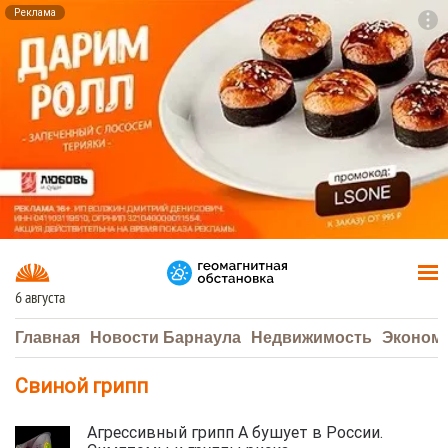
Реклама
To
F7
6 августа
Главная
Новости Барнаула
Недвижимость
Эконом
Свиной грипп
Агрессивный грипп А бушует в России.