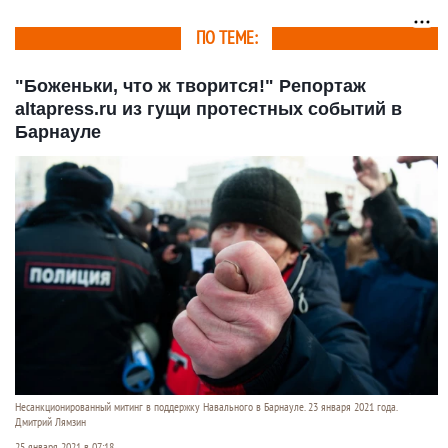
личность и права
граждан
ПО ТЕМЕ:
"Боженьки, что ж творится!" Репортаж
altapress.ru из гущи протестных событий в
Барнауле
Несанкционированный митинг в поддержку Навального в Барнауле. 23 января 2021 года.
Дмитрий Лямзин
25 января 2021 в 07:18