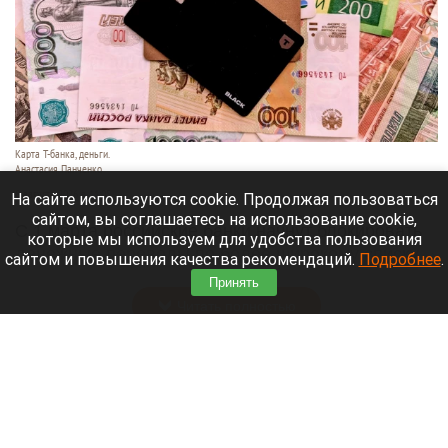
Карта Т-банка, деньги.
Анастасия Панченко
8 августа 2026 в 11:05
На сайте используются cookie. Продолжая пользоваться
сайтом, вы соглашаетесь на использование cookie,
С 1 марта российские банки начнут блокировать
которые мы используем для удобства пользования
денежные переводы по более широкому списку
сайтом и повышения качества рекомендаций.
Подробнее
.
оснований.
Принять
Читать полностью
День 1626-й. Самое важное к 8 августа