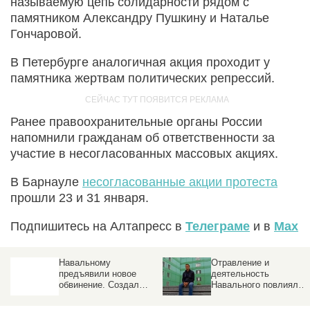
называемую цепь солидарности рядом с
памятником Александру Пушкину и Наталье
Гончаровой.
В Петербурге аналогичная акция проходит у
памятника жертвам политических репрессий.
Ранее правоохранительные органы России
напомнили гражданам об ответственности за
участие в несогласованных массовых акциях.
В Барнауле
несогласованные акции протеста
прошли 23 и 31 января.
Подпишитесь на Алтапресс в
Телеграме
и в
Max
Навальному
Отравление и
предъявили новое
деятельность
го
обвинение. Создал
Навального повлияли
организацию,
на стоимость
посягающую на
недвижимости