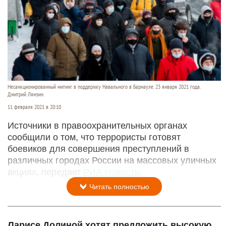
Несанкционированный митинг в поддержку Навального в Барнауле. 23 января 2021 года.
Дмитрий Лямзин
11 февраля 2021 в 20:10
Источники в правоохранительных органах
сообщили о том, что террористы готовят
боевиков для совершения преступлений в
различных городах России на массовых уличных
акциях, передает
РИА Новости
.
Читать полностью
Ларисе Долиной хотят предложить высокую