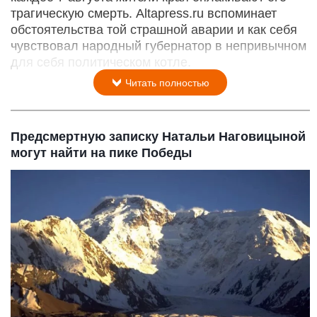
трагическую смерть. Altapress.ru вспоминает
обстоятельства той страшной аварии и как себя
чувствовал народный губернатор в непривычном
для себя политическом котле.
Читать полностью
Предсмертную записку Натальи Наговицыной
могут найти на пике Победы