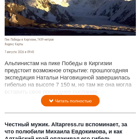
Пик Победы в Киргизии, 7439 метров
Яндекс Карты
7 августа 2026 в 09:45
Альпинистам на пике Победы в Киргизии
предстоит возможное открытие: прошлогодняя
экспедиция Натальи Наговициной завершилась
гибелью на высоте 7 150 м, но там же она могла
оставить свое последнее послание.
Читать полностью
Честный мужик. Altapress.ru вспоминает, за
что полюбили Михаила Евдокимова, и как
Алтайский край оплакивал его гибель