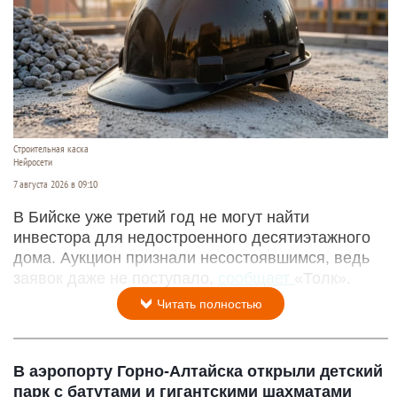
Строительная каска
Нейросети
7 августа 2026 в 09:10
В Бийске уже третий год не могут найти
инвестора для недостроенного десятиэтажного
дома. Аукцион признали несостоявшимся, ведь
заявок даже не поступало,
сообщает
«Толк».
Читать полностью
В аэропорту Горно-Алтайска открыли детский
парк с батутами и гигантскими шахматами