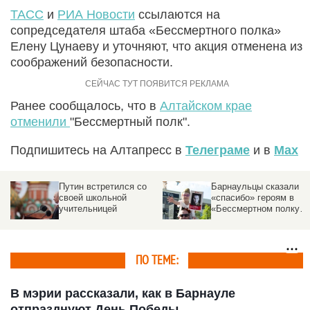
ТАСС
и
РИА Новости
ссылаются на
сопредседателя штаба «Бессмертного полка»
Елену Цунаеву и уточняют, что акция отменена из
соображений безопасности.
Ранее сообщалось, что в
Алтайском крае
отменили
"Бессмертный полк".
Подпишитесь на Алтапресс в
Телеграме
и в
Max
Путин встретился со
Барнаульцы сказали
своей школьной
«спасибо» героям в
учительницей
«Бессмертном полку».
Трогательный
фоторепортаж
altapress.ru
ПО ТЕМЕ:
В мэрии рассказали, как в Барнауле
отпразднуют День Победы