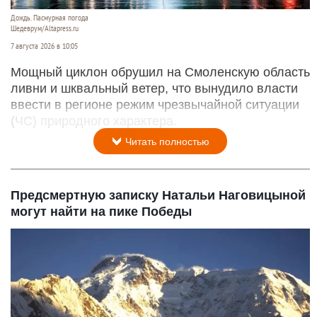
Дождь. Пасмурная погода
Шедеврум/Altapress.ru
7 августа 2026 в 10:05
Мощный циклон обрушил на Смоленскую область
ливни и шквальный ветер, что вынудило власти
ввести в регионе режим чрезвычайной ситуации
(ЧС) природного характера.
Читать полностью
Предсмертную записку Натальи Наговицыной
могут найти на пике Победы