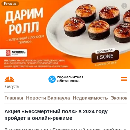
Реклама
To
F7
7 августа
Главная
Новости Барнаула
Недвижимость
Эконом
Акция «Бессмертный полк» в 2024 году
пройдет в онлайн-режиме
В этом году акция «Бессмертный полк» пройдет в