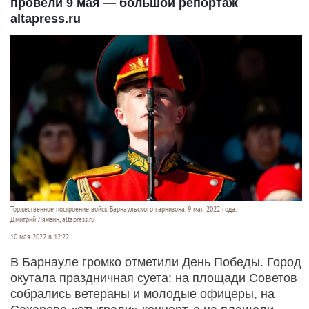
провели 9 мая — большой репортаж
altapress.ru
Торжественное построение войск Барнаульского гарнизона. 9 мая 2022 года.
Дмитрий Лямзин, altapress.ru
10 мая 2022 в 12:22
В Барнауле громко отметили День Победы. Город
окутала праздничная суета: на площади Советов
собрались ветераны и молодые офицеры, на