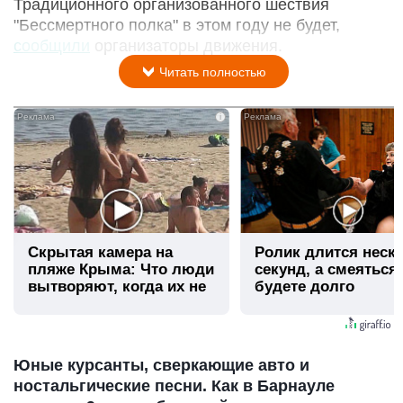
Традиционного организованного шествия
"Бессмертного полка" в этом году не будет,
сообщили
организаторы движения.
Читать полностью
i
Скрытая камера на
Ролик длится неск
пляже Крыма: Что люди
секунд, а смеяться
вытворяют, когда их не
будете долго
видят...
Юные курсанты, сверкающие авто и
ностальгические песни. Как в Барнауле