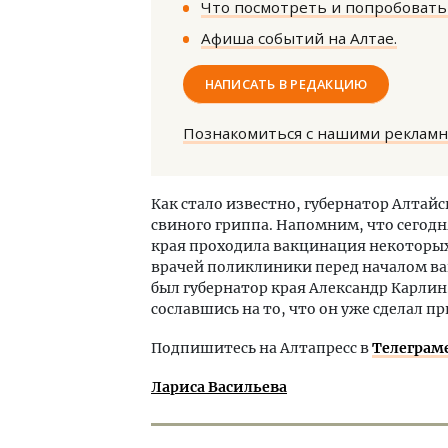
Что посмотреть и попробовать 
Афиша событий на Алтае.
НАПИСАТЬ В РЕДАКЦИЮ
Познакомиться с нашими реклам
Архи
зем
Как стало известно, губернатор Алтай
пли
свиного гриппа. Напомним, что сегодн
ста
края проходила вакцинация некоторых
СТР
врачей поликлиники перед началом в
был губернатор края Александр Карлин.
сославшись на то, что он уже сделал п
Подпишитесь на Алтапресс в
Телеграм
Лариса Васильева