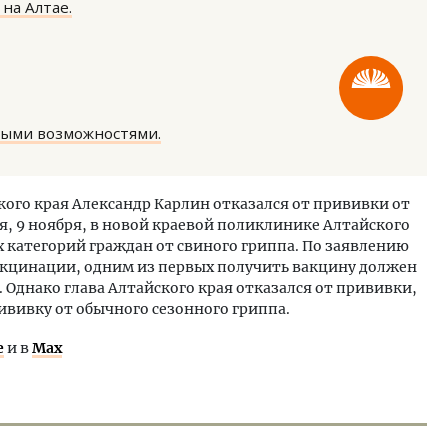
на Алтае.
ными возможностями.
тектурный код начинается с
Смелость архитектурных 
ли. Мощение крупноформатными
Генеральный директор к
ского края Александр Карлин отказался от прививки от
тами становится новым
ЗИАС — об эстетике горо
я, 9 ноября, в новой краевой поликлинике Алтайского
ндартом благоустройства
трендах в фасадах и разв
 категорий граждан от свиного гриппа. По заявлению
ОИТЕЛЬСТВО
СТРОИТЕЛЬСТВО
акцинации, одним из первых получить вакцину должен
 Однако глава Алтайского края отказался от прививки,
рививку от обычного сезонного гриппа.
е
и в
Max