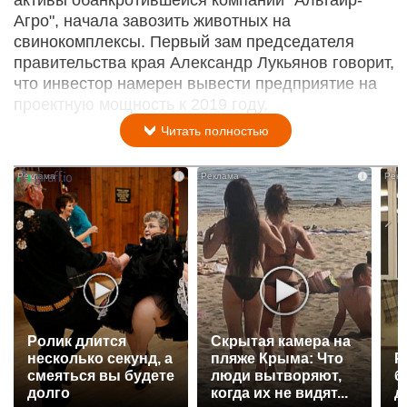
Агро", начала завозить животных на
свинокомплексы. Первый зам председателя
правительства края Александр Лукьянов говорит,
что инвестор намерен вывести предприятие на
проектную мощность к 2019 году.
Читать полностью
i
i
Ролик длится
Скрытая камера на
несколько секунд, а
пляже Крыма: Что
Р
смеяться вы будете
люди вытворяют,
б
долго
когда их не видят...
д