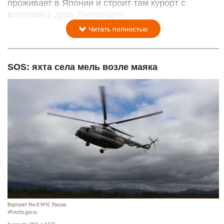
проживает в Японии и строит там курорт с
виллами в духе Лапландии.
Читать полностью
SOS: яхта села мель возле маяка
Вертолет Ми-8 МЧС России.
49.mchs.gov.ru