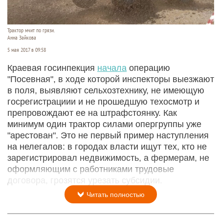
Трактор мчит по грязи.
Анна Зайкова
5 мая 2017 в 09:58
Краевая госинпекция
начала
операцию
"Посевная", в ходе которой инспекторы выезжают
в поля, выявляют сельхозтехнику, не имеющую
госрегистрациии и не прошедшую техосмотр и
препровождают ее на штрафстоянку. Как
минимум один трактор силами опергруппы уже
"арестован". Это не первый пример наступления
на нелегалов: в городах власти ищут тех, кто не
зарегистрировал недвижимость, а фермерам, не
оформляющим с работниками трудовые
договора, грозятся урезать субсидии.
Читать полностью