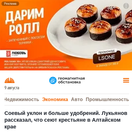
Реклама
To
F7
9 августа
а
Недвижимость
Экономика
Авто
Промышленность
Соевый уклон и больше удобрений. Лукьянов
рассказал, что сеют крестьяне в Алтайском
крае