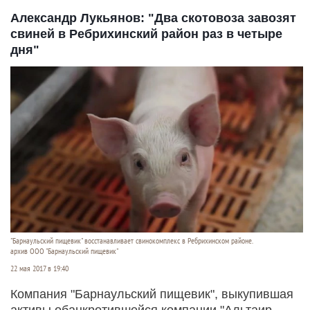
Александр Лукьянов: "Два скотовоза завозят
свиней в Ребрихинский район раз в четыре
дня"
"Барнаульский пищевик" восстанавливает свинокомплекс в Ребрихинском районе.
архив ООО "Барнаульский пищевик"
22 мая 2017 в 19:40
Компания "Барнаульский пищевик", выкупившая
активы обанкротившейся компании "Альтаир-