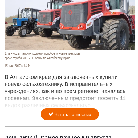
Для нужд алтайских колоний приобрели новые тракторы.
пресс-служба УФСИН России по Алтайскому краю
15 мая 2017 в 18:54
В Алтайском крае для заключенных купили
новую сельхозтехнику. В исправительных
учреждениях, как и во всем регионе, началась
посевная. Заключенным предстоит посеять 11
видов различных сельхозкультур.
Читать полностью
День 1627-й. Самое важное к 9 августа