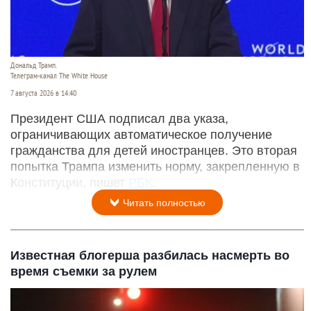
Дональд Трамп.
Телеграм-канал The White House
7 августа 2026 в 14:40
Президент США подписал два указа,
ограничивающих автоматическое получение
гражданства для детей иностранцев. Это вторая
попытка Трампа изменить норму, закрепленную в
Конституции, пишет
РБК
.
Читать полностью
Известная блогерша разбилась насмерть во
время съемки за рулем