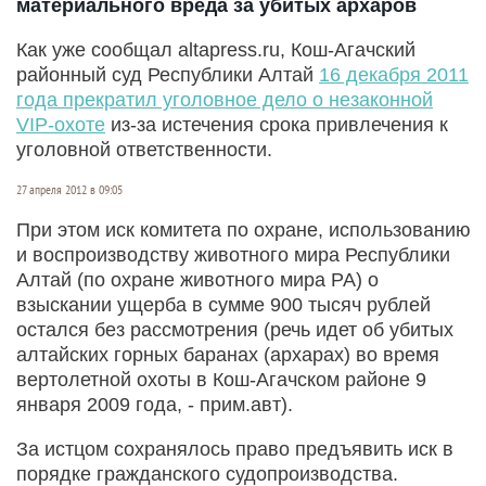
материального вреда за убитых архаров
Как уже сообщал altapress.ru, Кош-Агачский
районный суд Республики Алтай
16 декабря 2011
года прекратил уголовное дело о незаконной
VIP-охоте
из-за истечения срока привлечения к
уголовной ответственности.
27 апреля 2012 в 09:05
При этом иск комитета по охране, использованию
и воспроизводству животного мира Республики
Алтай (по охране животного мира РА) о
взыскании ущерба в сумме 900 тысяч рублей
остался без рассмотрения (речь идет об убитых
алтайских горных баранах (архарах) во время
вертолетной охоты в Кош-Агачском районе 9
января 2009 года, - прим.авт).
За истцом сохранялось право предъявить иск в
порядке гражданского судопроизводства.