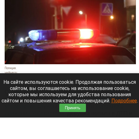
Полиция.
vedtver.ru
7 августа 2026 в 14:00
На сайте используются cookie. Продолжая пользоваться
сайтом, вы соглашаетесь на использование cookie,
О гибели известной блогерши стало известно 5
которые мы используем для удобства пользования
августа, сообщает
пресс-служба областного
сайтом и повышения качества рекомендаций.
Подробнее
.
управления службы безопасности дорожного
Принять
движения Узбекистана.
Девушка попала в ДТП и
получила тяжелые травмы, несовместимые с
жизнью.
Читать полностью