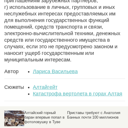
приглашениям зарубежных партнеров;
г) использование в личных, групповых и иных
неслужебных интересах предоставляемых им
для выполнения государственных функций
помещений, средств транспорта и связи,
электронно-вычислительной техники, денежных
средств или государственного имущества в
случаях, если это не предусмотрено законом и
наносит ущерб государственным или
муниципальным интересам.
Автор
Лариса Васильева
Сюжеты
Алтайгейт
Катастрофа вертолета в горах Алтая
Приставы требуют с Анатолия
Скандальная бойня на
в
Банных почти 100 миллионов
зайцев в Кубани в
яблоневом саду. Имен
фигурантов "VIP-