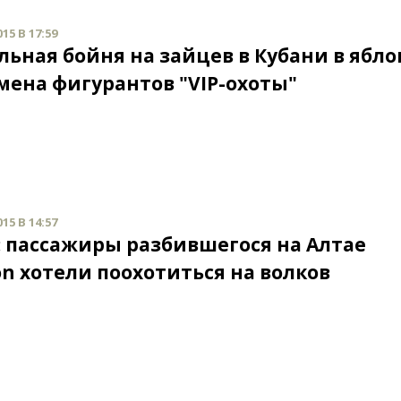
15 В 17:59
льная бойня на зайцев в Кубани в ябл
Имена фигурантов "VIP-охоты"
15 В 14:57
: пассажиры разбившегося на Алтае
on хотели поохотиться на волков