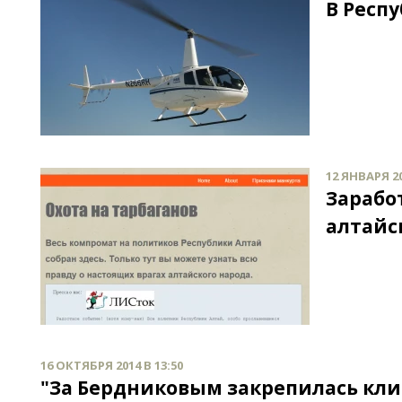
В Респ
12 ЯНВАРЯ 20
Зарабо
алтайс
16 ОКТЯБРЯ 2014 В 13:50
"За Бердниковым закрепилась клич