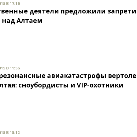
15 В 17:16
венные деятели предложили запрети
 над Алтаем
15 В 11:56
резонансные авиакатастрофы вертоле
Алтая: сноубордисты и VIP-охотники
15 В 15:12