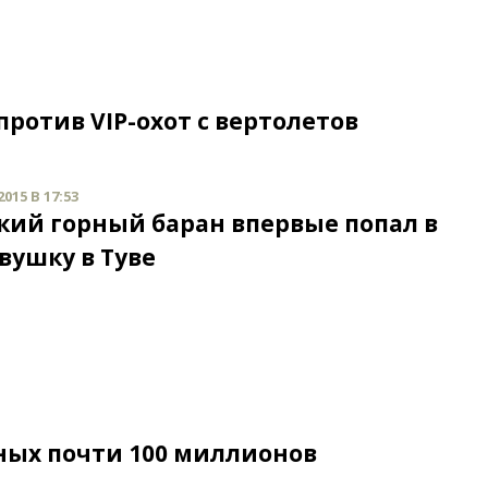
ротив VIP-охот с вертолетов
015 В 17:53
кий горный баран впервые попал в
вушку в Туве
ных почти 100 миллионов