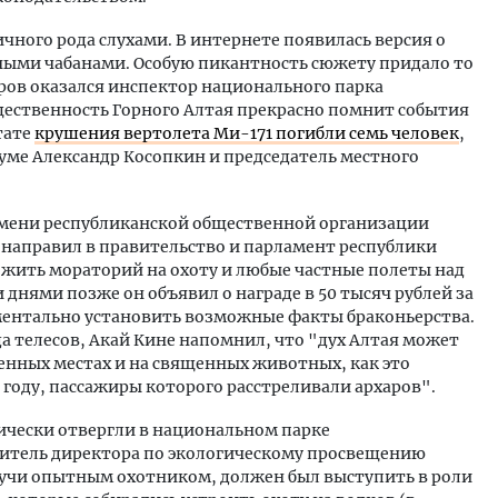
чного рода слухами. В интернете появилась версия о
тными чабанами. Особую пикантность сюжету придало то
ров оказался инспектор национального парка
ественность Горного Алтая прекрасно помнит события
тате
крушения вертолета Ми-171 погибли семь человек
,
думе Александр Косопкин и председатель местного
имени республиканской общественной организации
направил в правительство и парламент республики
жить мораторий на охоту и любые частные полеты над
днями позже он объявил о награде в 50 тысяч рублей за
ентально установить возможные факты браконьерства.
а телесов, Акай Кине напомнил, что "дух Алтая может
щенных местах и на священных животных, как это
 году, пассажиры которого расстреливали архаров".
ически отвергли в национальном парке
титель директора по экологическому просвещению
дучи опытным охотником, должен был выступить в роли