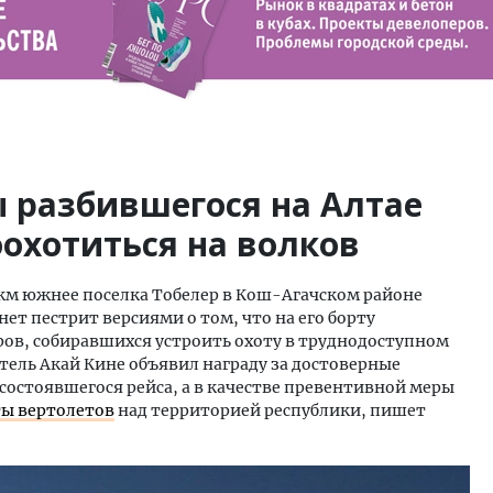
 разбившегося на Алтае
оохотиться на волков
 км южнее поселка Тобелер в Кош-Агачском районе
т пестрит версиями о том, что на его борту
ров, собиравшихся устроить охоту в труднодоступном
тель Акай Кине объявил награду за достоверные
состоявшегося рейса, а в качестве превентивной меры
ты вертолетов
над территорией республики, пишет