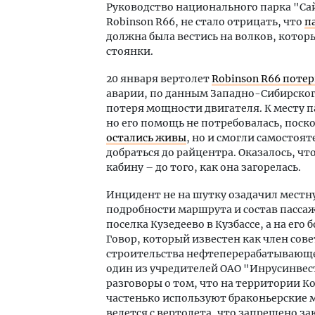
Руководство национального парка "Сай
Robinson R66, не стало отрицать, что
п
должна была вестись на волков, котор
стоянки.
20 января вертолет
Robinson R66 поте
аварии, по данным Западно-Сибирского
потеря мощности двигателя. К месту 
но его помощь не потребовалась, поск
остались живы
, но и смогли самостоят
добраться до райцентра. Оказалось, ч
кабину – до того, как она загорелась.
Инцидент не на шутку озадачил местн
подробности маршрута и состав пассаж
поселка Кузедеево в Кузбассе, а на ег
Говор, который известен как член со
строительства нефтеперерабатывающег
один из учредителей ОАО "Инрусинве
разговоры о том, что на территории 
частенько используют браконьерские м
ведется с вертолета, что запрещено з