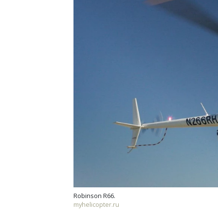
Ищем новые берега. Гендиректор
Архи
«Жилищной инициативы» Юрий
зем
Гатилов — о том, как девелоперу
пли
оставаться на плаву, когда рынок
ста
штормит
СТР
СТРОИТЕЛЬСТВО
Robinson R66.
myhelicopter.ru