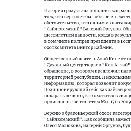
История сразу стала пополняться разли
том, что вертолет был обстрелян мес
обстоятельство, что одним из пассажи
"Сайлюгемский" Валерий Оргунов. Общ
шестилетней давности, когда в резуль
в том числе полпред президента в Гос
охоткомитета Виктор Каймин.
Общественный деятель Акай Кине от 
"Духовный центр тюрков "Кин Алтай" 
обращение, в котором предложил нало
территорией республики. Несколькими 
информацию, которая позволит докум
Позиционирующий себя как зайсан род
покарать всякого, кто охотится в свя
произошло с вертолетом Ми-171 в 2009
Версию о браконьерской охоте категор
"Сайлюгемский". Как сообщила замес
Олеся Малюкова, Валерий Оргунов, бу