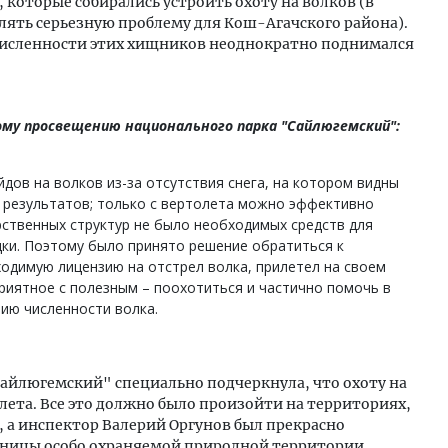
 которые собирались устроить охоту на волков (в
лять серьезную проблему для Кош-Агачского района).
численности этих хищников неоднократно поднимался
му просвещению национального парка "Сайлюгемский":
дов на волков из-за отсутствия снега, на котором видны
х результатов; только с вертолета можно эффективно
арственных структур не было необходимых средств для
ки. Поэтому было принято решение обратиться к
одимую лицензию на отстрел волка, прилетел на своем
риятное с полезным – поохотиться и частично помочь в
ию численности волка.
айлюгемский" специально подчеркнула, что охоту на
олета. Все это должно было произойти на территориях,
 а инспектор Валерий Оргунов был прекрасно
аницы особо охраняемой природной территории.