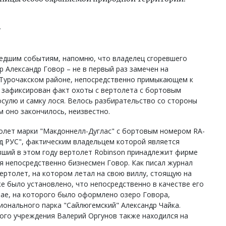
:
едшим событиям, напомню, что владелец сгоревшего
р Александр Говор – не в первый раз замечен на
в Турочакском районе, непосредственно примыкающем к
 зафиксирован факт охоты с вертолета с бортовым
осулю и самку лося. Велось разбирательство со стороны
м оно закончилось, неизвестно.
толет марки "Макдоннелл-Дуглас" с бортовым номером RA-
д РУС", фактическим владельцем которой является
вший в этом году вертолет Robinson принадлежит фирме
ся непосредственно бизнесмен Говор. Как писал журнал
вертолет, на котором летал на свою виллу, стоящую на
же было установлено, что непосредственно в качестве его
тае, на которого было оформлено озеро Говора,
ионального парка "Сайлюгемский" Александр Чайка.
ого учреждения Валерий Оргунов также находился на