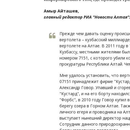
Амыр Айташев,
главный редактор РИА "Новости Алтая"
Прежде чем давать оценку происш
вертолета – кузбасский миллиарде
вертолете на Алтае. В 2011 году 
Кузбассу, местными жителями был
номером 7151, с которого убили к
прокуратуры Республики Алтай. Че
Мне удалось установить, что вер
07151 принадлежит фирме "Кустар
Александр Говор. Упавший и сгоре
"Кустард", и на его борту находил
"Форбс", в 2010 году Говор купил 
берегу озера в Горном Алтае. Так
личного егеря и проводника на Ал
выступает нынешний директор нац
Сотрудник данного природоохранн