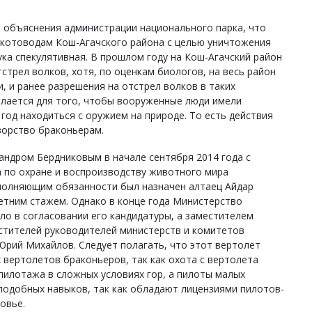
в объяснения администрации национального парка, что
 скотоводам Кош-Агачского района с целью уничтожения
ка спекулятивная. В прошлом году на Кош-Агачский район
стрел волков, хотя, по оценкам биологов, на весь район
, и ранее разрешения на отстрел волков в таких
елается для того, чтобы вооруженные люди имели
год находиться с оружием на природе. То есть действия
ворство браконьерам.
андром Бердниковым в начале сентября 2014 года с
 по охране и воспроизводству животного мира
сполняющим обязанности был назначен алтаец Айдар
етним стажем. Однако в конце года Министерство
ло в согласовании его кандидатуры, а заместителем
естителей руководителей министерств и комитетов
Юрий Михайлов. Следует полагать, что этот вертолет
 вертолетов браконьеров, так как охота с вертолета
пилотажа в сложных условиях гор, а пилоты малых
подобных навыков, так как обладают лицензиями пилотов-
овье.