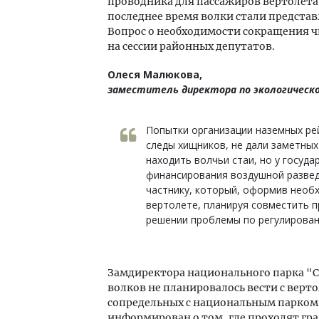
проводника для пассажиров вертолета,
последнее время волки стали представ
Вопрос о необходимости сокращения 
на сессии районных депутатов.
Олеся Малюкова,
заместитель директора по экологическо
Попытки организации наземных рей
следы хищников, не дали заметны
находить волчьи стаи, но у госуд
финансирования воздушной развед
частнику, который, оформив необх
вертолете, планируя совместить п
решении проблемы по регулирован
Замдиректора национального парка "С
волков не планировалось вести с верт
сопредельных с национальным парком,
информирован о том, где проходят гр