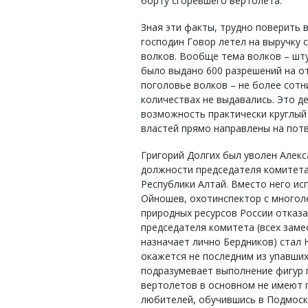
борту сгоревшего вертолета.
Зная эти факты, трудно поверить 
господин Говор летел на выручку
волков. Вообще тема волков – шту
было выдано 600 разрешений на от
поголовье волков – не более сотни
количествах не выдавались. Это д
возможность практически круглый 
властей прямо направлены на пот
Григорий Долгих был уволен Алекс
должности председателя комитета
Республики Алтай. Вместо него и
Ойношев, охотинспектор с многол
природных ресурсов России отказа
председателя комитета (всех зам
назначает лично Бердников) стал 
окажется не последним из упавших
подразумевает выполнение фигур 
вертолетов в основном не имеют 
любителей, обучившись в Подмоск