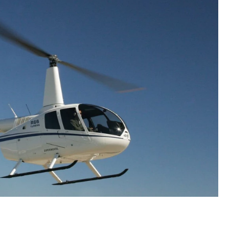
тектурный код начинается с
Смелость архитектурных 
ли. Мощение крупноформатными
Генеральный директор к
тами становится новым
ЗИАС — об эстетике горо
ндартом благоустройства
трендах в фасадах и разв
ОИТЕЛЬСТВО
СТРОИТЕЛЬСТВО