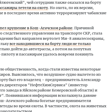
люгемский", чей сотрудник также оказался на борту
ассажиры летели на охоту
. Но охота, по их версии,
ые в последнее время активно терроризируют чабанские
рпел крушение в Кош-Агачском районе
. Причиной
 следственного управления на транспорте СКР, стала
падения был направлен вертолет Ми-8 авиалесоохраны,
ольку
все находившиеся на борту люди не только
ельно дойти до автотрассы, а потом на попутках
то пилоту и пассажирам удалось вовремя покинуть
ую общественность, когда стали известны некоторые
иров. Выяснилось, что воздушное судно вылетело из
о борту был его владелец – предприниматель Александр
вета директоров "НефтеХимСервиса" (инвестор
о завода в Яйском районе Кемеровской области) и
ст". Появившаяся информация всколыхнула давние
Кош-Агачского района богатые предприниматели
етоды во время охоты. В частности, охота на животных
аконодательством.